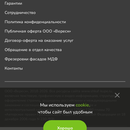
Гарантии
Сотрудничество
Политика конфиденциальности
Публичная оферта ООО «Вереск»
Договор-оферта на оказание услуг
Обращение в отдел качества
Фрезеровки фасадов МДФ
Контакты
ООО «Вереск», 2018-2026. Все ресурсы сайта www.shkaf-kupe.ru,
включая текстовую, графическую и видео информацию, структуру и
оформление страниц, защищены российскими и международными
Мы используем
cookie,
законами и соглашениями об охране авторских прав и
интеллектуальной собственности (статьи 1259 и 1260 главы 70
чтобы сайт был удобным
«Авторское право» Гражданского Кодекса Российской Федерации от 18
декабря 2006 года N 230-ФЗ).
Хорошо