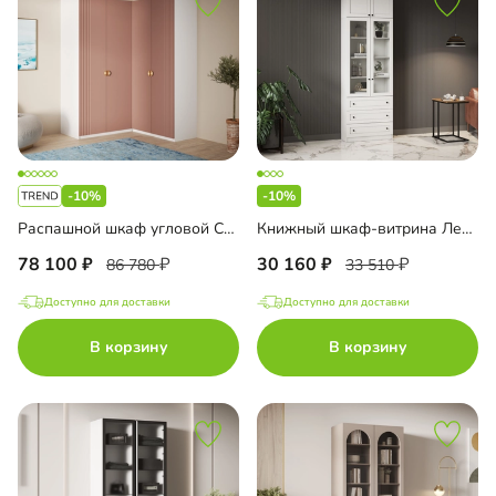
-10%
-10%
Распашной шкаф угловой Санторини-500 Лайф
Книжный шкаф-витрина Лестер-7+А3 с ящиками и антресолью
78 100
30 160
86 780
33 510
Доступно для доставки
Доступно для доставки
В корзину
В корзину