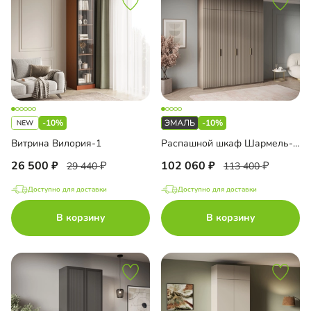
-10%
-10%
Витрина Вилория-1
Распашной шкаф Шармель-4.1 Лайф Эмаль с антресолью
26 500
102 060
29 440
113 400
Доступно для доставки
Доступно для доставки
В корзину
В корзину