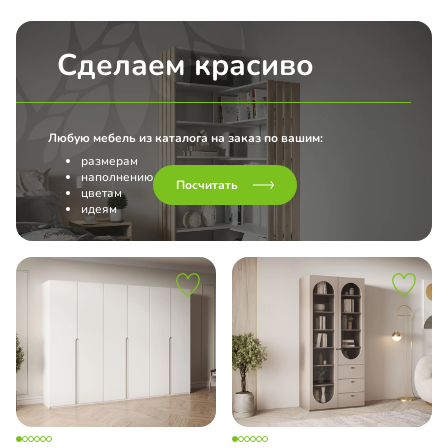
Сделаем красиво
Любую мебель из каталога на заказ по вашим:
размерам
наполнению
Посчитать
цветам
идеям