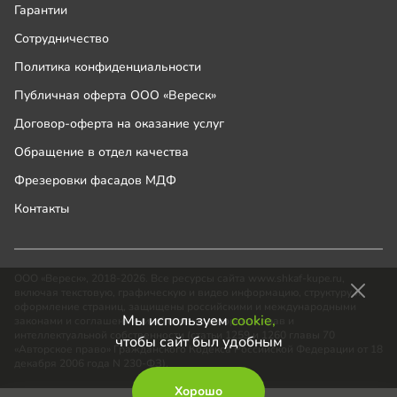
Гарантии
Сотрудничество
Политика конфиденциальности
Публичная оферта ООО «Вереск»
Договор-оферта на оказание услуг
Обращение в отдел качества
Фрезеровки фасадов МДФ
Контакты
ООО «Вереск», 2018-2026. Все ресурсы сайта www.shkaf-kupe.ru,
включая текстовую, графическую и видео информацию, структуру и
оформление страниц, защищены российскими и международными
Мы используем
cookie,
законами и соглашениями об охране авторских прав и
интеллектуальной собственности (статьи 1259 и 1260 главы 70
чтобы сайт был удобным
«Авторское право» Гражданского Кодекса Российской Федерации от 18
декабря 2006 года N 230-ФЗ).
Хорошо