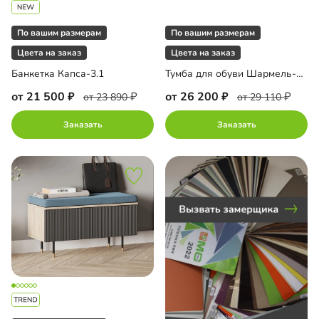
По вашим размерам
По вашим размерам
до
Цвета на заказ
Цвета на заказ
Банкетка Капса-3.1
Тумба для обуви Шармель-2 Лайф
от 21 500
от 26 200
от 23 890
от 29 110
Заказать
Заказать
до
до
до