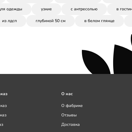
для одежды
узкие
с антресолью
в гости
из лдсп
глубиной 50 см
в белом глянце
аказ
О нас
аказ
О фабрике
каз
Отзывы
аз
Доставка