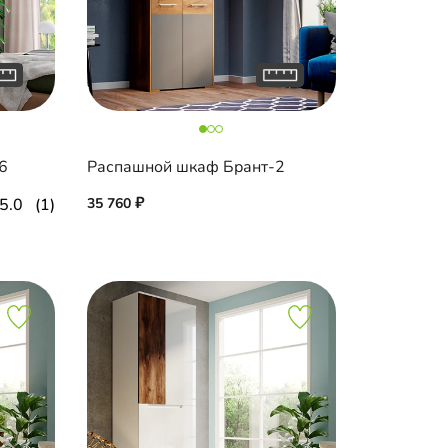
6
Распашной шкаф Брант-2
5.0
(1)
35 760