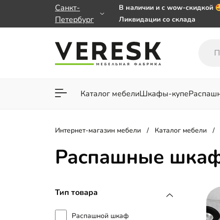
Санкт-
В наличии и с wow-скидкой 
Петербург
Ликвидации со склада
Мебель на заказ. Выбирайте
заказе от 50 000 ₽
Важно! Наш Whatsapp перее
+79101813475 💌
Каталог мебели
Шкафы-купе
Распаш
Для гостиной
Для спа
Интернет-магазин мебели
Каталог мебели
Распашные шкаф
Тип товара
Распашной шкаф