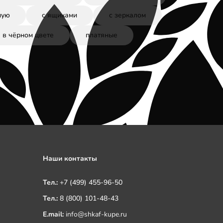
ную
с ящиками
с зеркалом
в чёрном цвете
платяные
Наши контакты
Тел.:
+7 (499) 455-96-50
Тел.:
8 (800) 101-48-43
E.mail:
info@shkaf-kupe.ru