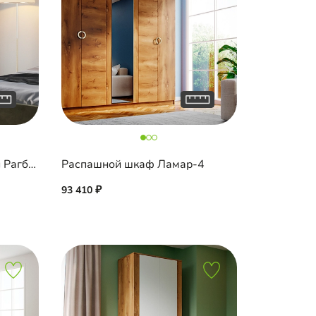
Распашной шкаф угловой Рагби-5
Распашной шкаф Ламар-4
93 410