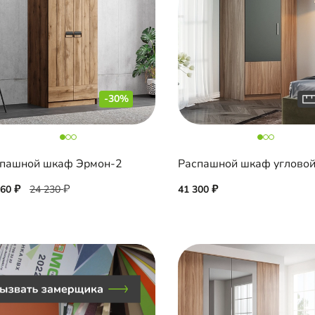
-30%
пашной шкаф Эрмон-2
960
24 230
41 300