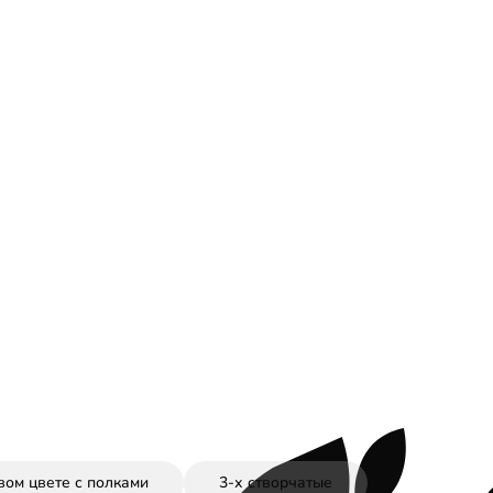
вом цвете с полками
3-х створчатые