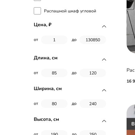
Распашной шкаф угловой
Цена,
от
до
Длина, см
Рас
от
до
16 
Ширина, см
от
до
Высота, см
от
до