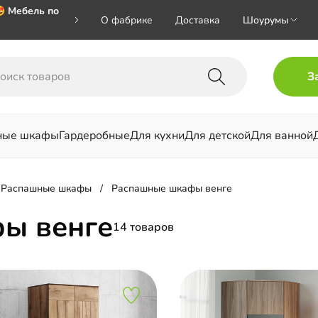
 Мебель по
О фабрике
Доставка
Шоурумы
 🎁🎁🎁 при
З
хал на номер
ные шкафы
Гардеробные
Для кухни
Для детской
Для ванной
льни
Распашные шкафы
Распашные шкафы венге
ы венге
14 товаров