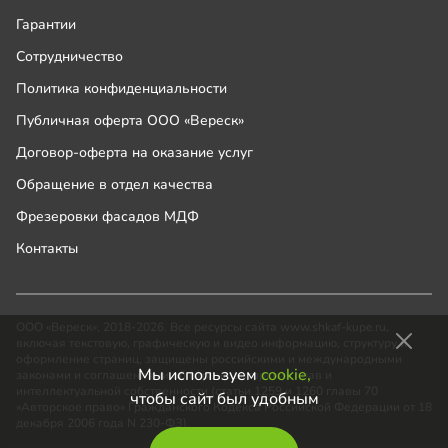
Гарантии
Сотрудничество
Политика конфиденциальности
Публичная оферта ООО «Вереск»
Договор-оферта на оказание услуг
Обращение в отдел качества
Фрезеровки фасадов МДФ
Контакты
ООО «Вереск», 2018-2026. Все ресурсы сайта www.shkaf-kupe.ru,
включая текстовую, графическую и видео информацию, структуру и
оформление страниц, защищены российскими и международными
Мы используем
cookie,
законами и соглашениями об охране авторских прав и
интеллектуальной собственности (статьи 1259 и 1260 главы 70
чтобы сайт был удобным
«Авторское право» Гражданского Кодекса Российской Федерации от 18
декабря 2006 года N 230-ФЗ).