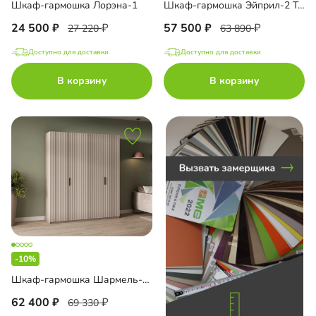
Шкаф-гармошка Лорэна-1
Шкаф-гармошка Эйприл-2 Тип 1
до
24 500
57 500
27 220
63 890
Доступно для доставки
Доступно для доставки
В корзину
В корзину
до
до
до
-10%
Шкаф-гармошка Шармель-2 Лайф
62 400
69 330