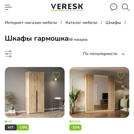
Интернет-магазин мебели
Каталог мебели
Шкафы
Ш
Шкафы гармошка
58 товаров
По популярности
ф-гармошка
и-гармошки
-10%
-10%