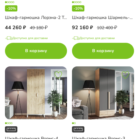
-10%
-10%
Шкаф-гармошка Лорэна-2 Тип 2
Шкаф-гармошка Шармель-3.3 Лайф
44 260
92 160
49 180
102 400
Доступно для доставки
Доступно для доставки
В корзину
В корзину
Шкаф-гармошка Вормс-4
Шкаф-гармошка Вормс-3