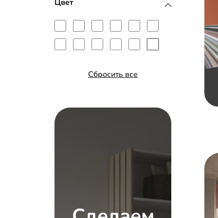
МДФ с эмалью
Цвет
Сбросить все
Сделаем