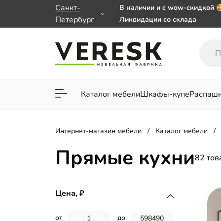
Санкт-
В наличии и с wow-скидкой 
Петербург
Ликвидации со склада
Мебель на заказ. Выбирайте
заказе от 50 000 ₽
Важно! Наш Whatsapp перее
+79101813475 💌
Каталог мебели
Шкафы-купе
Распаш
Для гостиной
Для спа
Интернет-магазин мебели
Каталог мебели
Прямые кухни
82 тов
Цена,
от
до