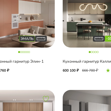
-1
онный гарнитур Элин-1
Кухонный гарнитур Кэлл
 760
600 100
666 780