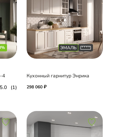
0%
и-4
Кухонный гарнитур Энрика
5.0
(1)
298 060