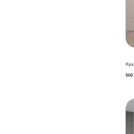
Кух
500