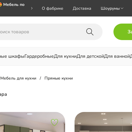
 Мебель по
О фабрике
Доставка
Шоурумы
 🎁🎁🎁 при
З
хал на номер
ные шкафы
Гардеробные
Для кухни
Для детской
Для ванной
льни
Мебель для кухни
Прямые кухни
ара