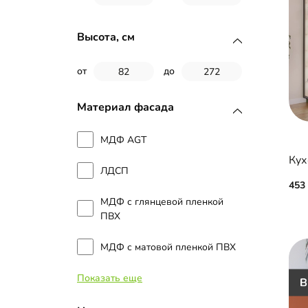
Высота, см
от
до
Материал фасада
МДФ AGT
Кух
ЛДСП
453
МДФ с глянцевой пленкой
ПВХ
МДФ с матовой пленкой ПВХ
Показать еще
МДФ с пленкой ПВХ