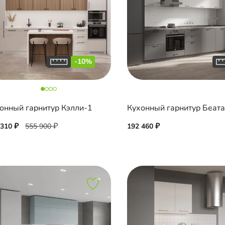
-10%
онный гарнитур Кэлли-1
Кухонный гарнитур Беат
 310
555 900
192 460