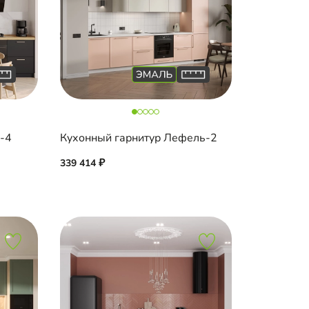
а-4
Кухонный гарнитур Лефель-2
339 414