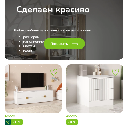
Сделаем красиво
Любую мебель из каталога на заказ по вашим:
размерам
наполнению
Посчитать
цветам
идеям
-31%
-10%