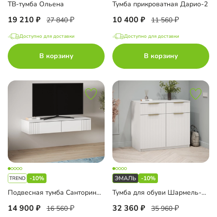
ТВ-тумба Ольена
Тумба прикроватная Дарио-2
19 210
10 400
27 840
11 560
Доступно для доставки
Доступно для доставки
В корзину
В корзину
-10%
-10%
Подвесная тумба Санторини-2 Лайф
Тумба для обуви Шармель-2 Лайф Эмаль
14 900
32 360
16 560
35 960