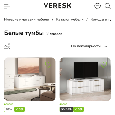
Интернет-магазин мебели
Каталог мебели
Комоды и тум
Белые тумбы
138 товаров
По популярности
а прикроватная
умба
-10%
-10%
а для обуви