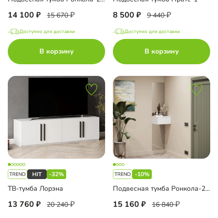
14 100
8 500
15 670
9 440
Доступно для доставки
Доступно для доставки
В корзину
В корзину
-32%
-10%
ТВ-тумба Лорэна
Подвесная тумба Ронкола-2 с зеркалом
13 760
15 160
20 240
16 840