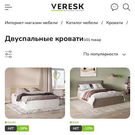
Интернет-магазин мебели
Каталог мебели
Кровати
Д
Двуспальные кровати
101 товар
По популярности
ать
ьный гарнитур
-36%
-10%
-кровать