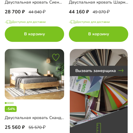
Двуспальная кровать Сиена-160
Двуспальная кровать Шармель-160 Лайф с мягким изголовьем
28 700
44 160
44 840
49 070
Доступно для доставки
Доступно для доставки
до
В корзину
В корзину
до
до
-54%
до
Двуспальная кровать Скандивуд-160
25 560
55 570