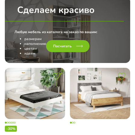
П
Сделаем красиво
с мультишпоном
с пленкой ПВХ
Любую мебель из каталога на заказ по вашим:
размерам
наполнению
с эмалью
Посчитать
цветам
идеям
-30%