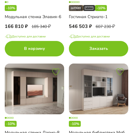
-10%
-10%
Модульная стенка Элавия-6
Гостиная Стриато-1
166 810
546 503
185 340
607 230
Доступно для доставки
Доступно для доставки
В корзину
Заказать
-10%
-10%
Модульная стенка Дарио-8
Модульная библиотека Моби-5