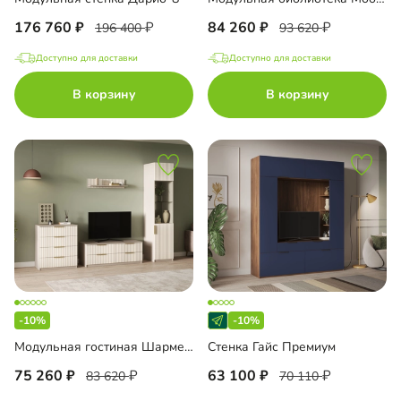
176 760
84 260
196 400
93 620
Доступно для доставки
Доступно для доставки
В корзину
В корзину
-10%
-10%
Модульная гостиная Шармель-1 Лайф
Стенка Гайс Премиум
75 260
63 100
83 620
70 110