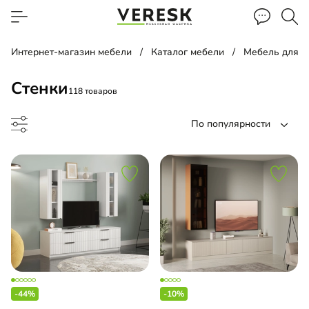
Интернет-магазин мебели
Каталог мебели
Мебель для г
Стенки
118 товаров
По популярности
ка
иная
-44%
-10%
льная гостиная