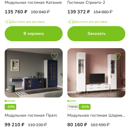
Модульная гостиная Катания
Гостиная Стриато-2
135 760
139 372
150 840
154 860
Доступно для доставки
Доступно для доставки
В корзину
Заказать
-10%
-51%
Модульная гостиная Пратс
Модульная гостиная Шармель
99 210
80 160
110 230
163 590