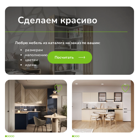
Сделаем красиво
Любую мебель из каталога на заказ по вашим:
размерам
наполнению
Посчитать
цветам
идеям