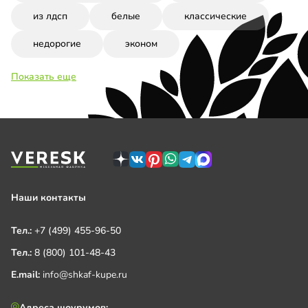
из лдсп
белые
классические
недорогие
эконом
Показать еще
Наши контакты
Тел.:
+7 (499) 455-96-50
Тел.:
8 (800) 101-48-43
E.mail:
info@shkaf-kupe.ru
Адреса шоурумов: