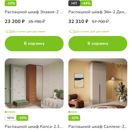
-10%
-44%
Распашной шкаф Элавия-2 с антресолью
Распашной шкаф Эйн-2 Декор 1
23 200
32 310
25 780
57 700
Доступно для доставки
Доступно для доставки
В корзину
В корзину
-10%
-10%
Распашной шкаф Капса-2.3.3 с зеркалом
Распашной шкаф Салленс-2 Премиум с антресолью