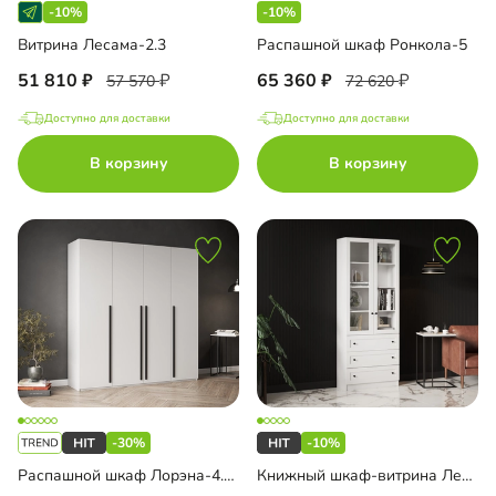
-10%
-10%
Витрина Лесама-2.3
Распашной шкаф Ронкола-5
51 810
65 360
57 570
72 620
Доступно для доставки
Доступно для доставки
В корзину
В корзину
-30%
-10%
Распашной шкаф Лорэна-4.1 4-дверный
Книжный шкаф-витрина Лестер-7 с ящиками