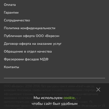
Оплата
Гарантии
Сотрудничество
Политика конфиденциальности
Публичная оферта ООО «Вереск»
Договор-оферта на оказание услуг
Обращение в отдел качества
Фрезеровки фасадов МДФ
Контакты
ООО «Вереск», 2018-2026. Все ресурсы сайта www.shkaf-kupe.ru,
включая текстовую, графическую и видео информацию, структуру и
оформление страниц, защищены российскими и международными
Мы используем
cookie,
законами и соглашениями об охране авторских прав и
интеллектуальной собственности (статьи 1259 и 1260 главы 70
чтобы сайт был удобным
«Авторское право» Гражданского Кодекса Российской Федерации от 18