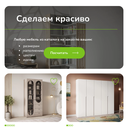
Сделаем красиво
Любую мебель из каталога на заказ по вашим:
размерам
наполнению
Посчитать
цветам
идеям