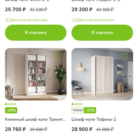
25 700
29 200
32 130
42 320
Доступно для доставки
Доступно для доставки
В корзину
В корзину
-25%
-31%
Книжный шкаф-купе Тринити-2-2 5 полок
Шкаф-купе Тофина-2
29 760
28 900
39 680
41 880