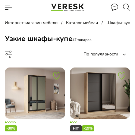
Интернет-магазин мебели
Каталог мебели
Шкафы-купе
Узкие шкафы-купе
47 товаров
По популярности
ф-купе
ный шкаф-купе
-30%
-19%