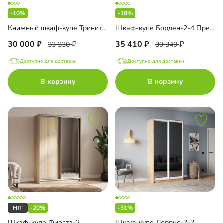
-10%
-10%
Книжный шкаф-купе Тринити-2-2 6 полок
Шкаф-купе Борден-2-4 Премиум
30 000
35 410
33 330
39 340
Доступно для доставки
Доступно для доставки
В корзину
В корзину
-20%
-31%
Шкаф-купе Фиеста-2
Шкаф-купе Лоррис-2-2