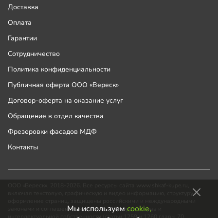
Доставка
Оплата
Гарантии
Сотрудничество
Политика конфиденциальности
Публичная оферта ООО «Вереск»
Договор-оферта на оказание услуг
Обращение в отдел качества
Фрезеровки фасадов МДФ
Контакты
ООО «Вереск», 2018-2026. Все ресурсы сайта www.shkaf-kupe.ru,
включая текстовую, графическую и видео информацию, структуру и
оформление страниц, защищены российскими и международными
Мы используем
cookie,
законами и соглашениями об охране авторских прав и
интеллектуальной собственности (статьи 1259 и 1260 главы 70