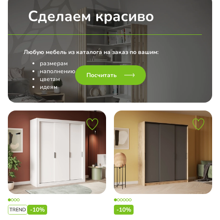
l
Сделаем красиво
нс
Любую мебель из каталога на заказ по вашим:
размерам
наполнению
Посчитать
цветам
идеям
-10%
-10%