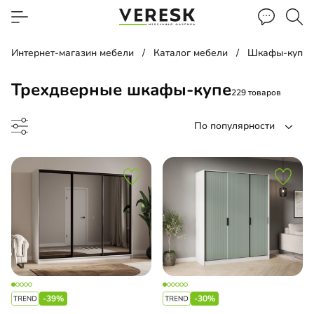
Интернет-магазин мебели
Каталог мебели
Шкафы-купе
Трехдверные шкафы-купе
229 товаров
По популярности
ф-купе
-купе угловой
-39%
-30%
-купе встроенный