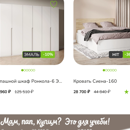
-10%
-3
Распашной шкаф Ронкола-6 Эмаль
Кровать Сиена-160
 960
125 510
28 700
44 840