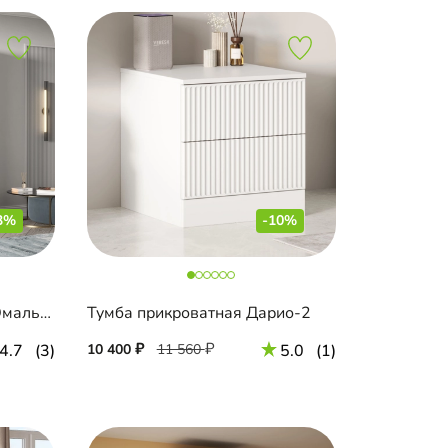
3%
-10%
Распашной шкаф Эйн-2 Эмаль Декор 2
Тумба прикроватная Дарио-2
4.7
(3)
10 400
11 560
5.0
(1)