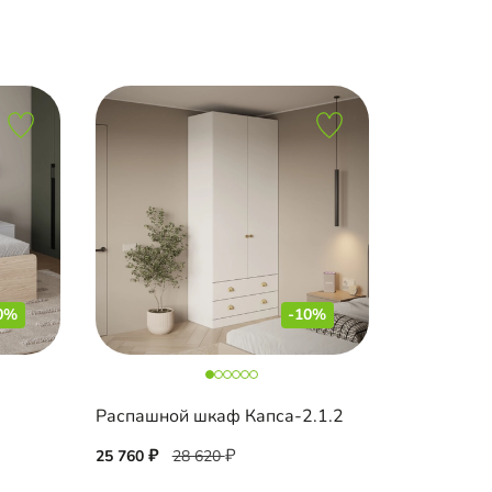
0%
-10%
Распашной шкаф Капса-2.1.2
25 760
28 620