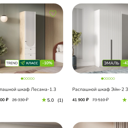
-10%
-4
пашной шкаф Лесама-1.3
700
26 330
5.0
(1)
41 900
73 510