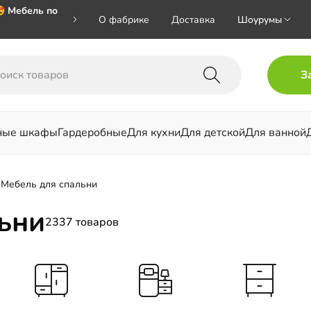
 Мебель по
О фабрике
Доставка
Шоурумы
 🎁🎁🎁 при
З
хал на номер
ные шкафы
Гардеробные
Для кухни
Для детской
Для ванной
льни
Мебель для спальни
ьни
2337 товаров