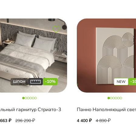
-10%
-1
льный гарнитур Стриато-3
Панно Наполняющий све
 663
296 290
4 400
4 890