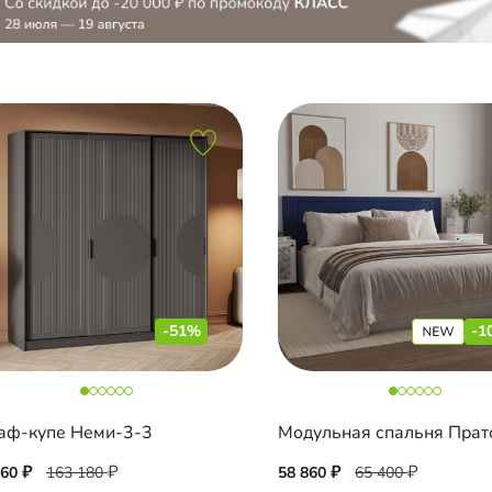
-51%
-1
ф-купе Неми-3-3
Модульная спальня Прат
960
163 180
58 860
65 400