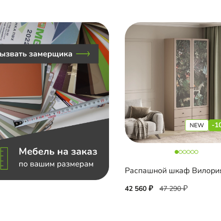
-1
Распашной шкаф Вилори
42 560
47 290