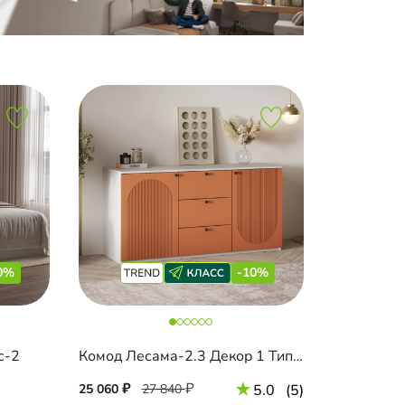
0%
-10%
с-2
Комод Лесама-2.3 Декор 1 Тип 1
25 060
27 840
5.0
(5)