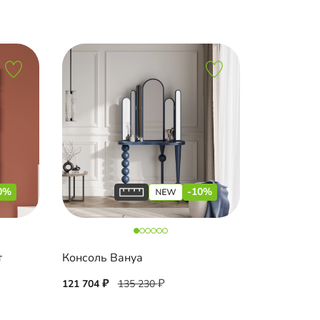
0%
-10%
т
Консоль Вануа
121 704
135 230