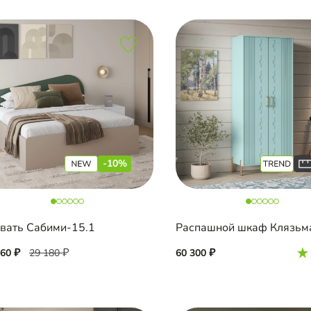
-10%
вать Сабими-15.1
Распашной шкаф Клязьм
260
29 180
60 300