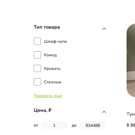
Тип товара
Шкаф-купе
Комод
Кровать
Стеллаж
Показать еще
Тумба прикроватная
Полка
Цена,
Зеркало
9 3
от
до