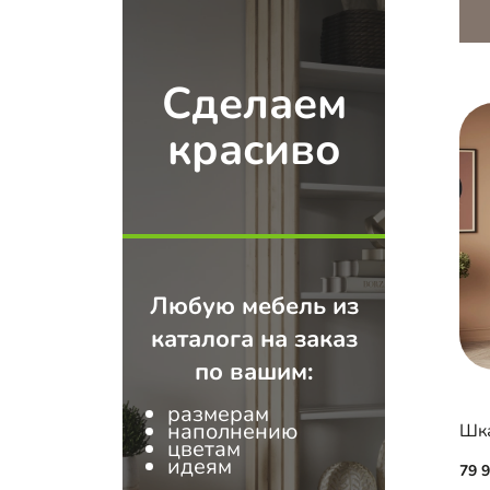
Распашные двери
Сделаем
красиво
Любую мебель из
каталога на заказ
по вашим:
размерам
наполнению
Шка
цветам
идеям
79 