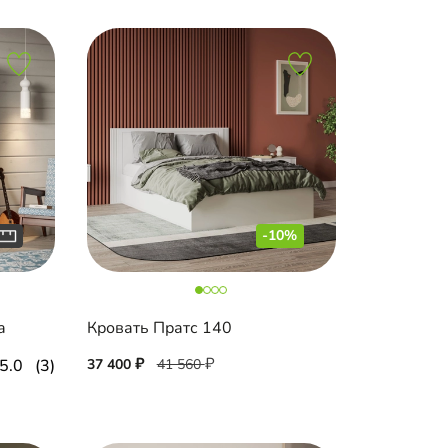
-10%
а
Кровать Пратс 140
5.0
(3)
37 400
41 560