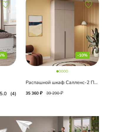
6%
-10%
Распашной шкаф Салленс-2 Премиум с антресолью
5.0
(4)
35 360
39 290