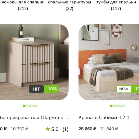
комоды для спальни
спальные гарнитуры
тумбы для спальни
(212)
(32)
(117)
-10%
-1
Тумба прикроватная Шармель Лайф
Кровать Сабими-12.1
00
10 330
5.0
(1)
28 660
31 840