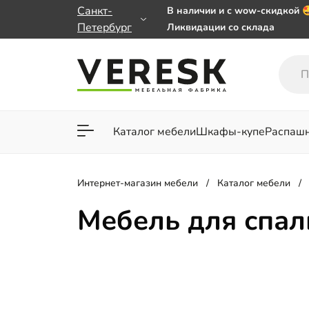
Санкт-
В наличии и с wow-скидкой 
Петербург
Ликвидации со склада
Мебель на заказ. Выбирайте
заказе от 50 000 ₽
Важно! Наш Whatsapp перее
+79101813475 💌
Каталог мебели
Шкафы-купе
Распаш
Для гостиной
Для спа
Интернет-магазин мебели
Каталог мебели
Мебель для спал