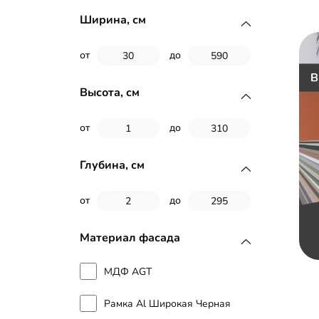
Шкаф-гармошка
Ширина, см
Туалетный столик
от
до
Шкаф-купе угловой
Высота, см
Спальный гарнитур
от
до
Витрина
Распашной шкаф
Глубина, см
Шкаф-купе встроенный
от
до
Спальня
Материал фасада
Перегородка
МДФ AGT
Модульная спальня
Рамка Al Широкая Черная