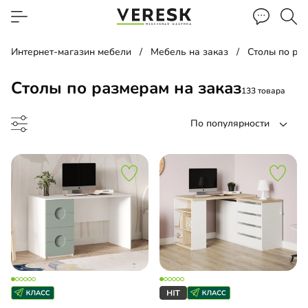
Интернет-магазин мебели
Мебель на заказ
Столы по ра
Столы по размерам на заказ
133 товара
По популярности
альный стол
етный столик
менный стол