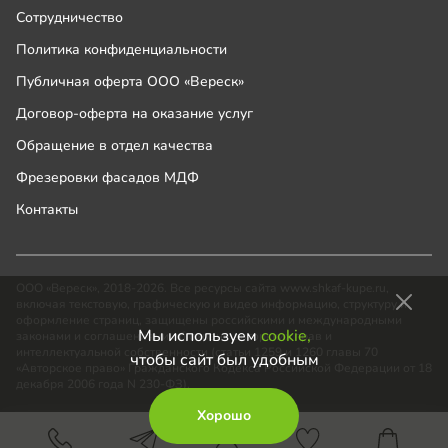
Сотрудничество
Политика конфиденциальности
Публичная оферта ООО «Вереск»
Договор-оферта на оказание услуг
Обращение в отдел качества
Фрезеровки фасадов МДФ
Контакты
ООО «Вереск», 2018-2026. Все ресурсы сайта www.shkaf-kupe.ru,
включая текстовую, графическую и видео информацию, структуру и
оформление страниц, защищены российскими и международными
Мы используем
cookie,
законами и соглашениями об охране авторских прав и
интеллектуальной собственности (статьи 1259 и 1260 главы 70
чтобы сайт был удобным
«Авторское право» Гражданского Кодекса Российской Федерации от 18
декабря 2006 года N 230-ФЗ).
Хорошо