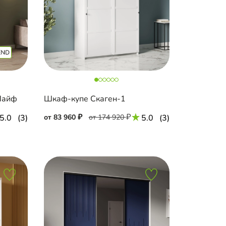
Лайф
Шкаф-купе Скаген-1
5.0
(3)
от 83 960
от 174 920
5.0
(3)