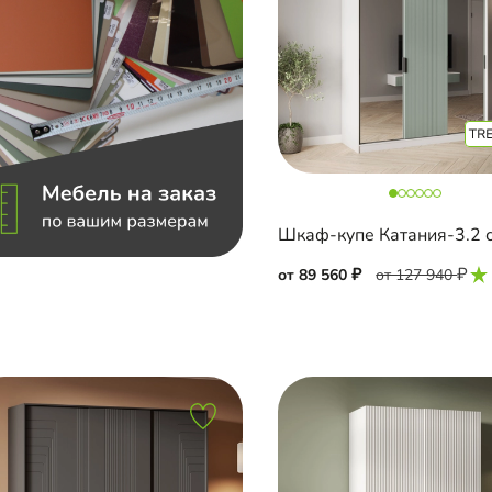
от 89 560
от 127 940