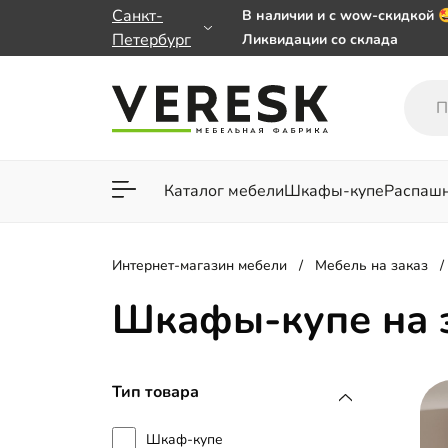
Санкт-
В наличии и с wow-скидкой 
Петербург
Ликвидации со склада
Мебель на заказ. Выбирайте
заказе от 50 000 ₽
Важно! Наш Whatsapp перее
+79101813475 💌
Каталог мебели
Шкафы-купе
Распаш
Для гостиной
Для спа
Интернет-магазин мебели
Мебель на заказ
Шкафы-купе на 
Тип товара
Шкаф-купе