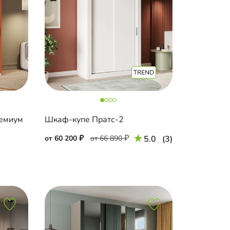
емиум
Шкаф-купе Пратс-2
от 60 200
от 66 890
5.0
(3)