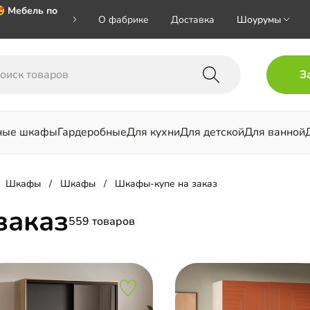
 Мебель по
О фабрике
Доставка
Шоурумы
 🎁🎁🎁 при
З
хал на номер
ные шкафы
Гардеробные
Для кухни
Для детской
Для ванной
льни
Шкафы
Шкафы
Шкафы-купе на заказ
заказ
559 товаров