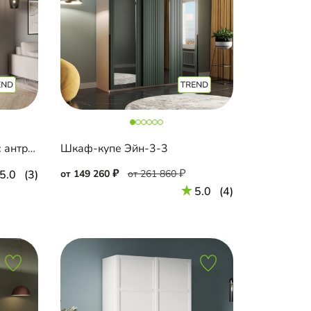
Шкаф-купе Катания-3.2 с антресолью
Шкаф-купе Эйн-3-3
5.0
(3)
от 149 260
от 261 860
5.0
(4)