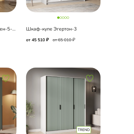
Шкаф-купе угловой Борден-5-6 1200 Премиум
Шкаф-купе Эгертон-3
от 45 510
от 65 010