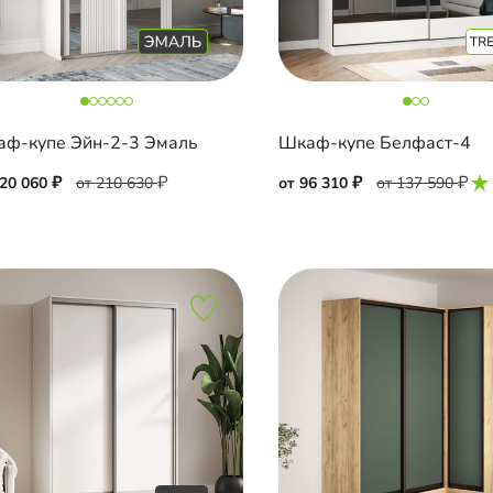
ф-купе Эйн-2-3 Эмаль
Шкаф-купе Белфаст-4
120 060
от 210 630
от 96 310
от 137 590