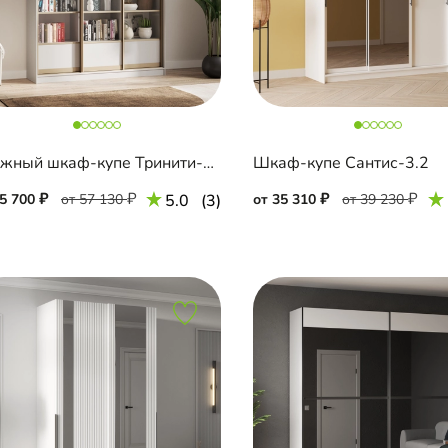
Книжный шкаф-купе Тринити-3-2 5 полок
Шкаф-купе Сантис-3.2
45 700
от 57 130
5.0
(3)
от 35 310
от 39 230