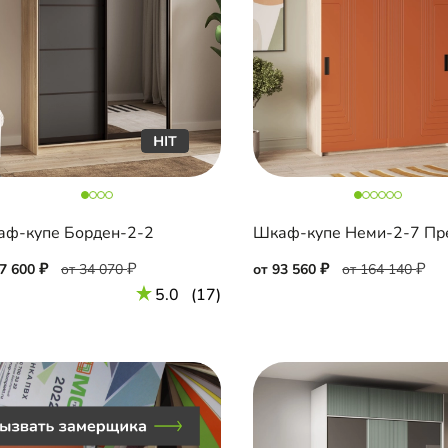
ф-купе Борден-2-2
Шкаф-купе Неми-2-7 Пр
27 600
от 34 070
от 93 560
от 164 140
5.0
(17)