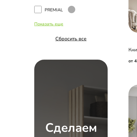
PREMIAL
Показать еще
INTEGRO
Сбросить все
Hettich Top Line
Versal
от 
Альянс
Aristo 4 в 1
Сделаем