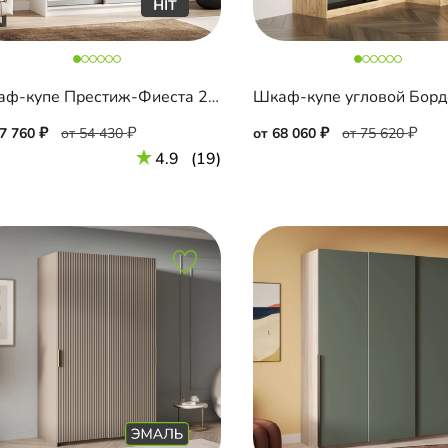
Шкаф-купе Престиж-Фиеста 2 двери
27 760
от 54 430
от 68 060
от 75 620
4.9
(19)