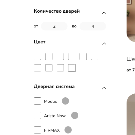
МДФ с пленкой ПВХ
Количество дверей
МДФ с эмалью
от
до
Стекло с пленкой Oracal
Цвет
Фотопечать
Шка
Зеркало с фацетом 10 мм
от 
Дверная система
Modus
Aristo Nova
FIRMAX