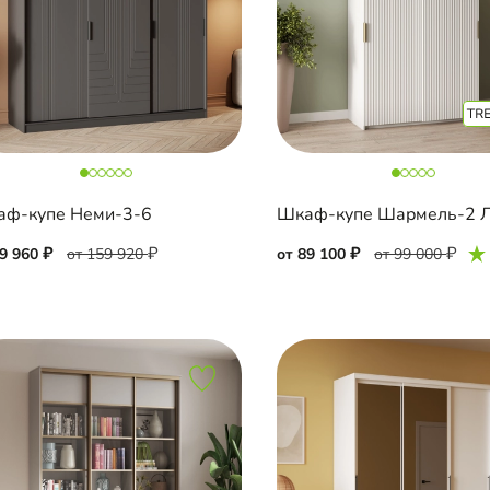
ф-купе Неми-3-6
Шкаф-купе Шармель-2 
79 960
от 159 920
от 89 100
от 99 000