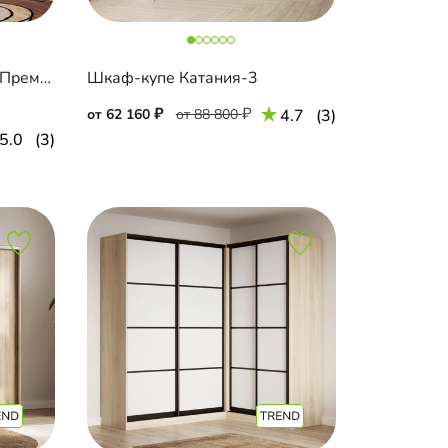
Шкаф-купе Салленс-3-1 Премиум
Шкаф-купе Катания-3
от 62 160
от 88 800
4.7
(3)
5.0
(3)