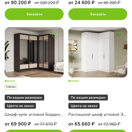
от 90 200
от 24 600
от 100 220
от 49 200
Заказать
Заказать
По вашим размерам
По вашим размерам
Цвета на заказ
Цвета на заказ
Шкаф-купе угловой Борден-6-1 1600
Распашной шкаф угловой Элавия-2-450 с антресолью
от 69 900
от 65 660
от 77 670
от 72 960