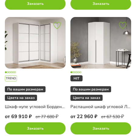
Заказать
Заказать
По вашим размерам
По вашим размерам
Цвета на заказ
Цвета на заказ
Шкаф-купе угловой Борден-6-4 1600
Распашной шкаф угловой Лорэна-800
от 69 910
от 22 960
от 77 680
от 67 530
Заказать
Заказать