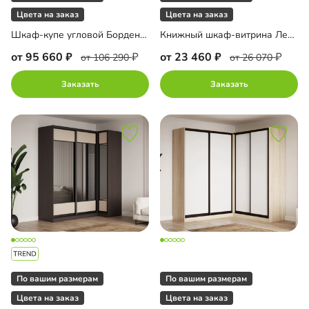
Цвета на заказ
Цвета на заказ
Шкаф-купе угловой Борден-6-6 2200 Премиум
Книжный шкаф-витрина Лестер-9-500 + А8 с антресолью
от 95 660
от 23 460
от 106 290
от 26 070
Заказать
Заказать
По вашим размерам
По вашим размерам
Цвета на заказ
Цвета на заказ