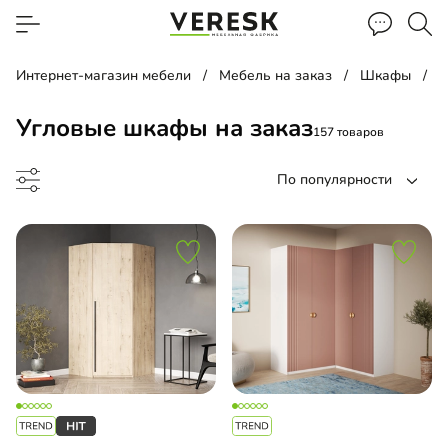
Интернет-магазин мебели
Мебель на заказ
Шкафы
Угловые шкафы на заказ
157 товаров
По популярности
-купе угловой
жный шкаф
ный шкаф-витрина