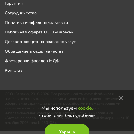
Гарантии
Сотрудничество
Политика конфиденциальности
Публичная оферта ООО «Вереск»
Договор-оферта на оказание услуг
Обращение в отдел качества
Фрезеровки фасадов МДФ
Контакты
ООО «Вереск», 2018-2026. Все ресурсы сайта www.shkaf-kupe.ru,
включая текстовую, графическую и видео информацию, структуру и
оформление страниц, защищены российскими и международными
Мы используем
cookie,
законами и соглашениями об охране авторских прав и
интеллектуальной собственности (статьи 1259 и 1260 главы 70
чтобы сайт был удобным
«Авторское право» Гражданского Кодекса Российской Федерации от 18
декабря 2006 года N 230-ФЗ).
Хорошо