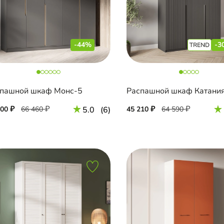
-44%
-3
пашной шкаф Монс-5
Распашной шкаф Катания
500
66 460
5.0
(6)
45 210
64 590