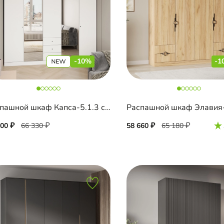
-10%
-1
Распашной шкаф Капса-5.1.3 с зеркалом
700
66 330
58 660
65 180