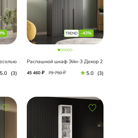
0%
-43%
ресолью
Распашной шкаф Эйн-3 Декор 2
5.0
(3)
45 460
79 750
5.0
(3)