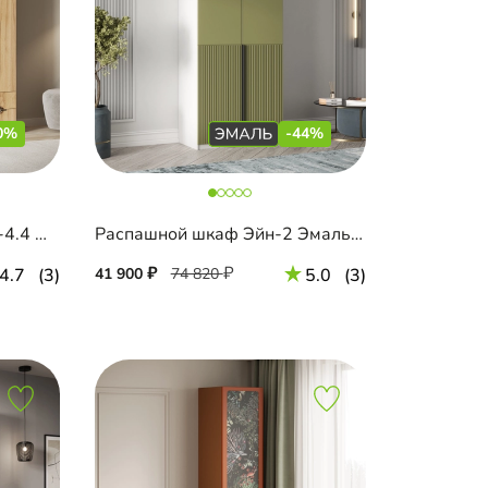
0%
-44%
Распашной шкаф Элавия-4.4 Премиум
Распашной шкаф Эйн-2 Эмаль Декор 1
4.7
(3)
41 900
74 820
5.0
(3)