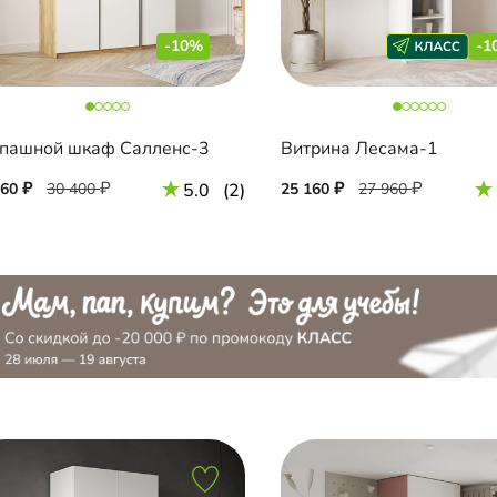
-10%
-1
пашной шкаф Салленс-3
Витрина Лесама-1
360
30 400
5.0
(2)
25 160
27 960