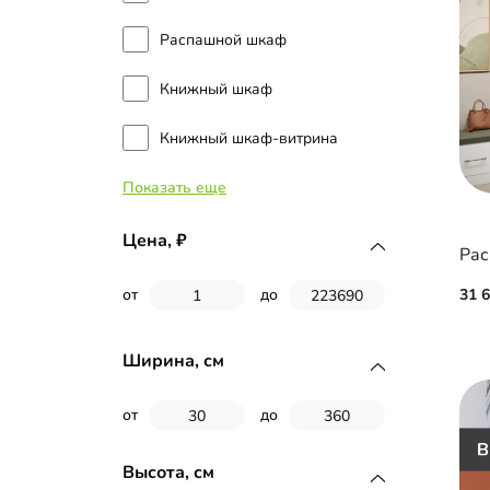
Распашной шкаф
Книжный шкаф
Книжный шкаф-витрина
Показать еще
Встроенный распашной шкаф
Распашной шкаф угловой
Цена,
Рас
Шкаф под стиральную
31 
от
до
машину
Шкаф в ванную комнату
Ширина, см
Подвесной шкаф
от
до
Высота, см