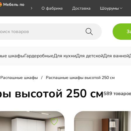
 Мебель по
О фабрике
Доставка
Шоурумы
 🎁🎁🎁 при
З
хал на номер
ные шкафы
Гардеробные
Для кухни
Для детской
Для ванной
льни
Распашные шкафы
Распашные шкафы высотой 250 см
ы высотой 250 см
589 товаро