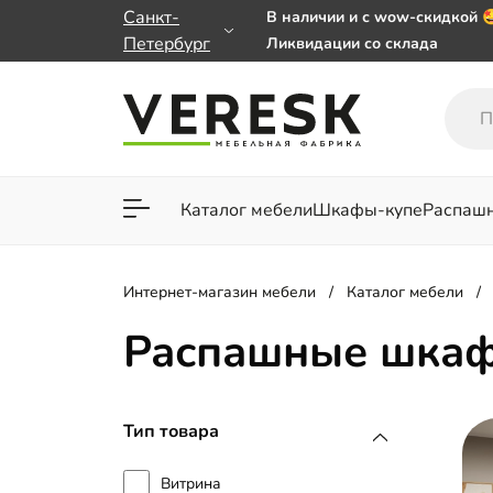
Санкт-
В наличии и с wow-скидкой 
Петербург
Ликвидации со склада
Мебель на заказ. Выбирайте
заказе от 50 000 ₽
Важно! Наш Whatsapp перее
+79101813475 💌
Каталог мебели
Шкафы-купе
Распаш
Для гостиной
Для спа
Интернет-магазин мебели
Каталог мебели
Распашные шкаф
Тип товара
Витрина