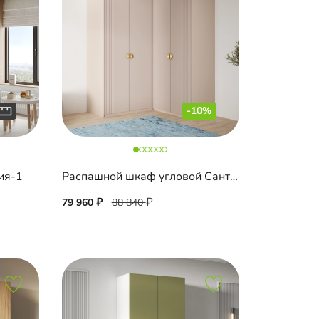
-10%
ия-1
Распашной шкаф угловой Санторини-550 Лайф
79 960
88 840