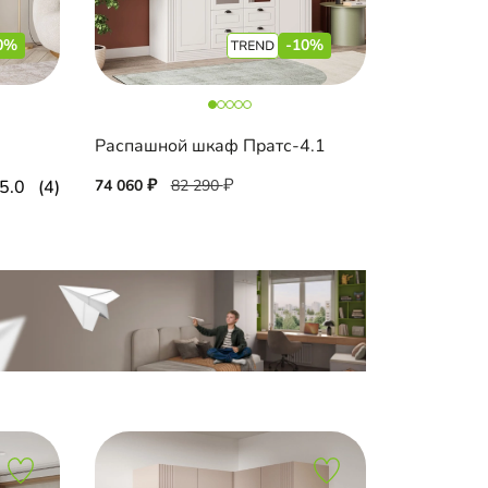
0%
-10%
Распашной шкаф Пратс-4.1
5.0
(4)
74 060
82 290