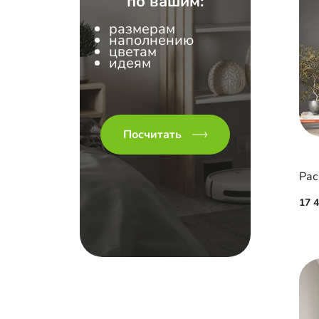
по вашим:
размерам
наполнению
цветам
идеям
Посчитать
Рас
17 