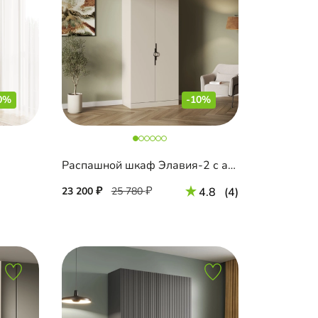
0%
-10%
Распашной шкаф Элавия-2 с антресолью
23 200
25 780
4.8
(4)