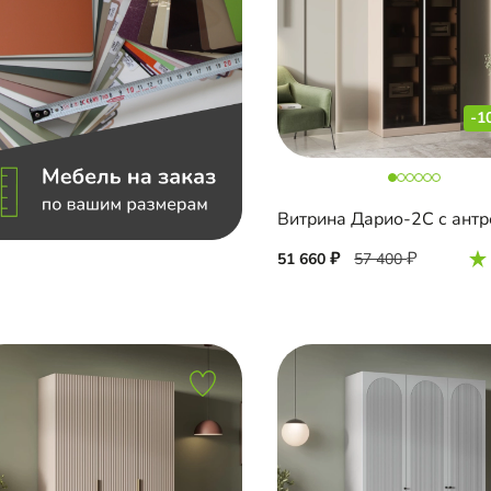
-1
Витрина Дарио-2С с ант
51 660
57 400