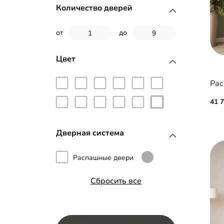
Наборные планки МДФ
Количество дверей
Стекло
от
до
МДФ с пленкой ПВХ
Цвет
МДФ с эмалью
Рамка МДФ
41 
Зеркало с фацетом 10 мм
Дверная система
Профиль Firmax
Распашные двери
Сбросить все