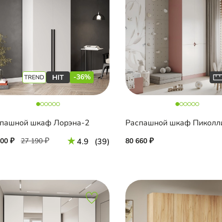
-36%
пашной шкаф Лорэна-2
Распашной шкаф Пиколл
400
27 190
4.9
(39)
80 660