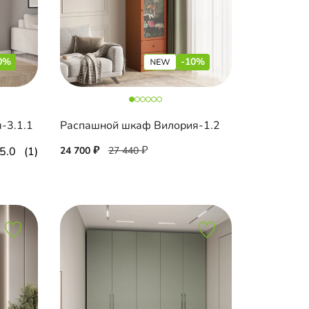
0%
-10%
-3.1.1
Распашной шкаф Вилория-1.2
5.0
(1)
24 700
27 440