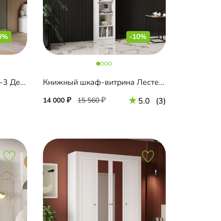
0%
-10%
Распашной шкаф Лесама-3 Декор 1
Книжный шкаф-витрина Лестер-1+А2 с антресолью
14 000
15 560
5.0
(3)