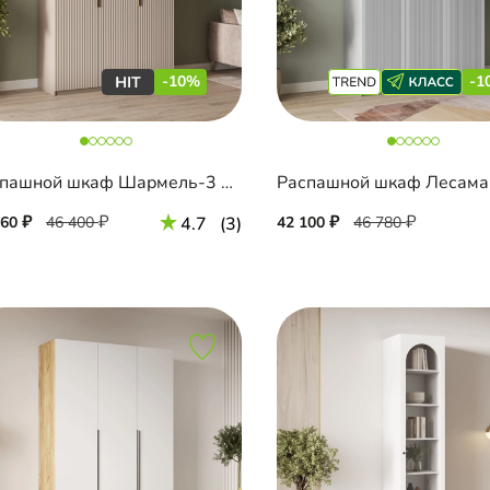
-10%
-1
Распашной шкаф Шармель-3 Лайф
760
46 400
4.7
(3)
42 100
46 780