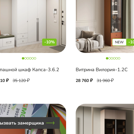
-10%
-1
пашной шкаф Капса-3.6.2
Витрина Вилория-1.2С
610
35 120
28 760
31 960