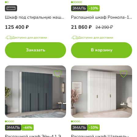
-10%
Шкаф под стиральную машину Пьоджа-2
Распашной шкаф Ронкола-1.1 Эмаль
125 400
21 860
24 290
Доступно для доставки
Доступно для доставки
Заказать
В корзину
-44%
-10%
Распашной шкаф Эйн-4.1 Эмаль Декор 2
Распашной шкаф Шармель-4.2 Лайф Эмаль с антресолью