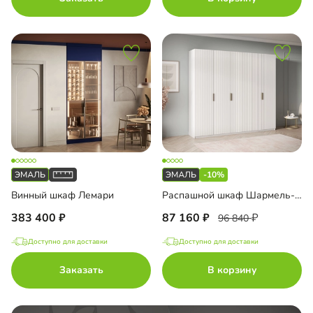
ашные двери
-10%
Винный шкаф Лемари
Распашной шкаф Шармель-5 Лайф Эмаль
383 400
87 160
96 840
Доступно для доставки
Доступно для доставки
Заказать
В корзину