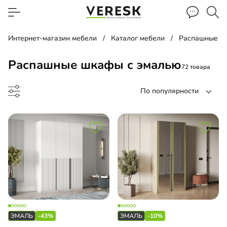
Интернет-магазин мебели
Каталог мебели
Распашные ш
Распашные шкафы с эмалью
72 товара
По популярности
ый шкаф
ина
-43%
-10%
ашной шкаф