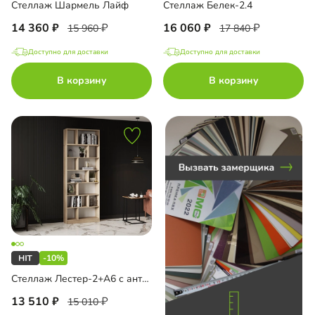
Стеллаж Шармель Лайф
Стеллаж Белек-2.4
14 360
16 060
15 960
17 840
Доступно для доставки
Доступно для доставки
до
В корзину
В корзину
до
до
-10%
до
Стеллаж Лестер-2+А6 с антресолью
13 510
15 010