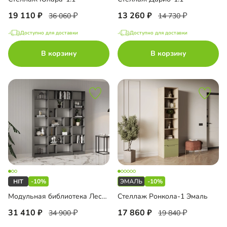
19 110
13 260
36 060
14 730
Доступно для доставки
Доступно для доставки
В корзину
В корзину
-10%
-10%
Модульная библиотека Лестер-9
Стеллаж Ронкола-1 Эмаль
31 410
17 860
34 900
19 840