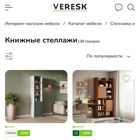
Интернет-магазин мебели
Каталог мебели
Стеллажи и п
Книжные стеллажи
138 товаров
По популярности
лаж
льная библиотека
-10%
-10%
евой стеллаж