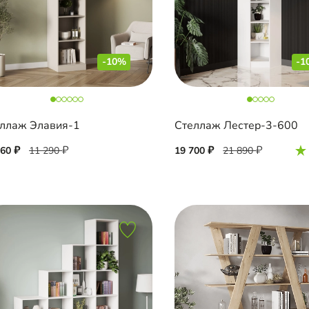
-10%
-1
ллаж Элавия-1
Стеллаж Лестер-3-600
160
11 290
19 700
21 890