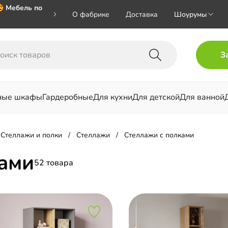
 Мебель по
О фабрике
Доставка
Шоурумы
 🎁🎁🎁 при
З
хал на номер
ные шкафы
Гардеробные
Для кухни
Для детской
Для ванной
льни
Стеллажи и полки
Стеллажи
Стеллажи с полками
ами
52 товара