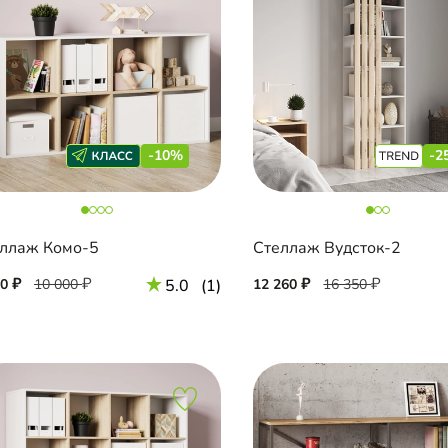
-10%
-2
ллаж Комо-5
Стеллаж Вудсток-2
00
10 000
5.0
(1)
12 260
16 350