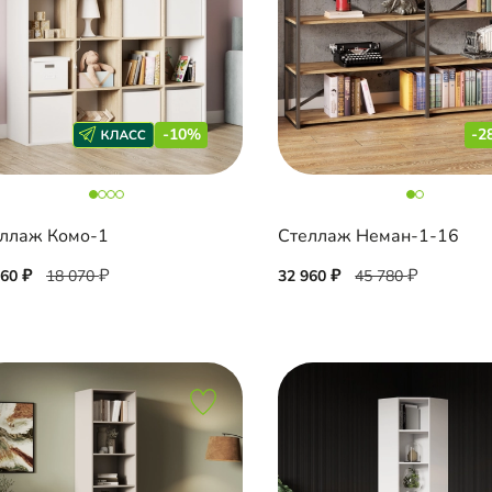
-10%
-2
ллаж Комо-1
Стеллаж Неман-1-16
260
18 070
32 960
45 780