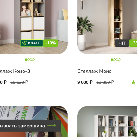
-10%
-3
ллаж Комо-3
Стеллаж Монс
60
10 620
9 000
13 850