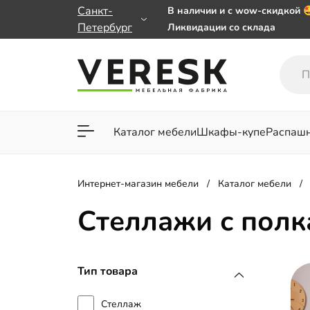
Санкт-
В наличии и с wow-скидкой 
Петербург
Ликвидации со склада
Мебель на заказ. Выбирайте
заказе от 50 000 ₽
Важно! Наш Whatsapp перее
+79101813475 💌
Каталог мебели
Шкафы-купе
Распаш
Для гостиной
Для спа
Интернет-магазин мебели
Каталог мебели
Стеллажи с полк
Тип товара
Стеллаж