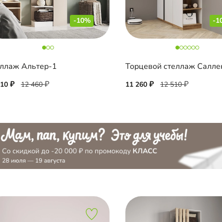
-10%
-1
ллаж Альтер-1
210
12 460
11 260
12 510