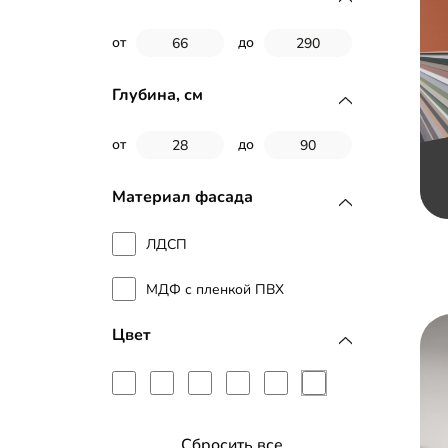
от
до
Глубина, см
от
до
Материал фасада
ЛДСП
МДФ с пленкой ПВХ
Цвет
Сбросить все