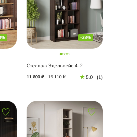
8%
-28%
Стеллаж Эдельвейс 4-2
11 600
16 110
5.0
(1)