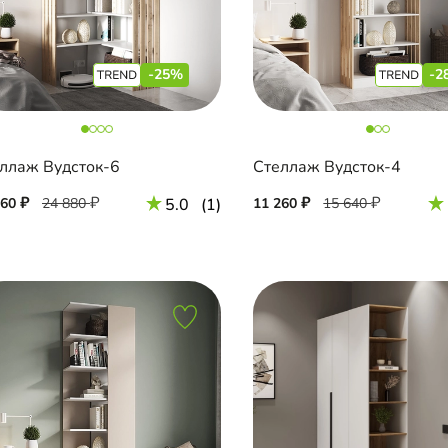
-25%
-2
ллаж Вудсток-6
Стеллаж Вудсток-4
660
24 880
5.0
(1)
11 260
15 640