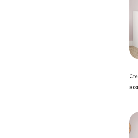
Сте
9 0