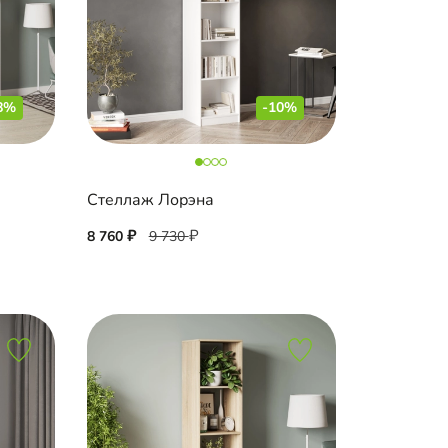
8%
-10%
Стеллаж Лорэна
8 760
9 730