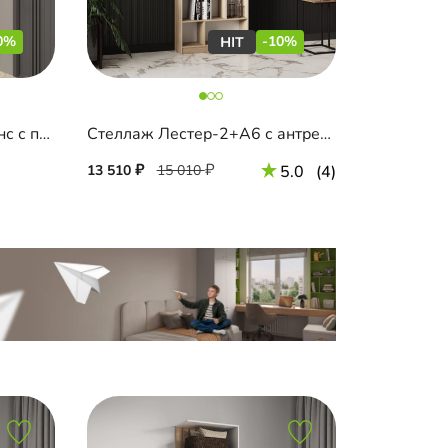
0%
-10%
Торцевой стеллаж Салленс с полками
Стеллаж Лестер-2+А6 с антресолью
13 510
15 010
5.0
(4)