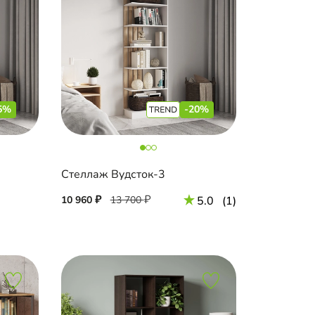
5%
-20%
Стеллаж Вудсток-3
10 960
13 700
5.0
(1)