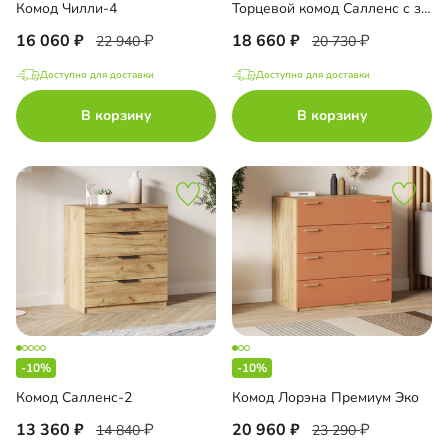
Комод Чилли-4
Торцевой комод Салленс с зеркалом
16 060
18 660
22 940
20 730
Доступно для доставки
Доступно для доставки
В корзину
В корзину
-10%
-10%
Комод Салленс-2
Комод Лорэна Премиум Эко
13 360
20 960
14 840
23 290