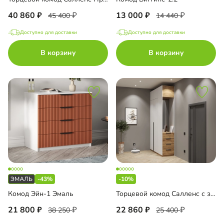
40 860
13 000
45 400
14 440
Доступно для доставки
Доступно для доставки
В корзину
В корзину
-43%
-10%
Комод Эйн-1 Эмаль
Торцевой комод Салленс с зеркалом и антресолью
21 800
22 860
38 250
25 400