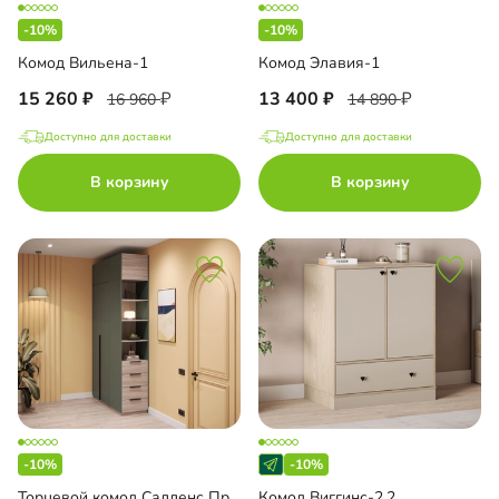
-10%
-10%
Комод Вильена-1
Комод Элавия-1
15 260
13 400
16 960
14 890
Доступно для доставки
Доступно для доставки
В корзину
В корзину
-10%
-10%
Торцевой комод Салленс Премиум с полками и антресолью
Комод Виггинс-2.2