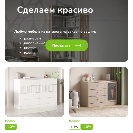
Сделаем красиво
Любую мебель из каталога на заказ по вашим:
размерам
наполнению
Посчитать
цветам
идеям
-10%
-10%