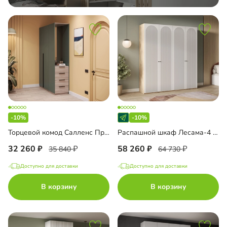
-10%
-10%
Торцевой комод Салленс Премиум с зеркалом
Распашной шкаф Лесама-4 Декор 1
32 260
58 260
35 840
64 730
Доступно для доставки
Доступно для доставки
В корзину
В корзину