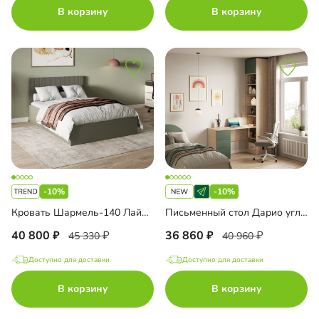
В корзину
В корзину
-10%
-10%
Кровать Шармель-140 Лайф с мягким изголовьем
Письменный стол Дарио угловой с антресолью
40 800
36 860
45 330
40 960
Доступно для доставки
Доступно для доставки
В корзину
В корзину