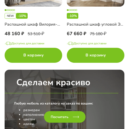
-10%
-10%
Распашной шкаф Вилория-2.3
Распашной шкаф угловой Элавия-2-500 с антресолью
48 160
67 660
53 510
75 180
Доступно для доставки
Доступно для доставки
В корзину
В корзину
Сделаем красиво
Любую мебель из каталога на заказ по вашим:
размерам
наполнению
Посчитать
цветам
идеям