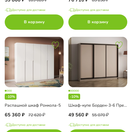
59 860
76 710
105 020
85 230
Доступно для доставки
Доступно для доставки
В корзину
В корзину
-10%
-10%
Распашной шкаф Ронкола-5
Шкаф-купе Борден-3-6 Премиум
65 360
49 560
72 620
55 070
Доступно для доставки
Доступно для доставки