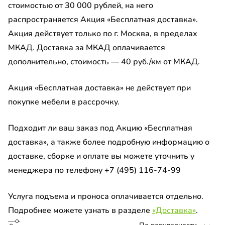
ашной шкаф
стоимостью от 30 000 рублей, на него
до
распространяется Акция «Бесплатная доставка».
а для обуви
Акция действует только по г. Москва, в пределах
МКАД. Доставка за МКАД оплачивается
-прихожая
до
дополнительно, стоимость — 40 руб./км от МКАД.
т
Акция «Бесплатная доставка» не действует при
-кровать
покупке мебели в рассрочку.
а Al Широкая Черная
есная тумба
Подходит ли ваш заказ под Акцию «Бесплатная
ало
ный шкаф-купе
доставка», а также более подробную информацию о
ало на МДФ
доставке, сборке и оплате вы можете уточнить у
евой комод
менеджера по телефону +7 (495) 116-74-99
ало с пескоструйным рисунком
ашной шкаф угловой
Услуга подъема и проноса оплачивается отдельно.
П
Подробнее можете узнать в разделе
«Доставка»
.
рные планки МДФ