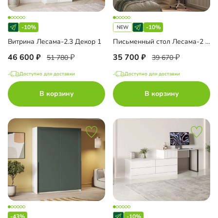
-10%
-10%
Витрина Лесама-2.3 Декор 1
Письменный стол Лесама-2 угловой с антресолью
46 600
35 700
51 780
39 670
Доступно для доставки
Доступно для доставки
В корзину
В корзину
-43%
-10%