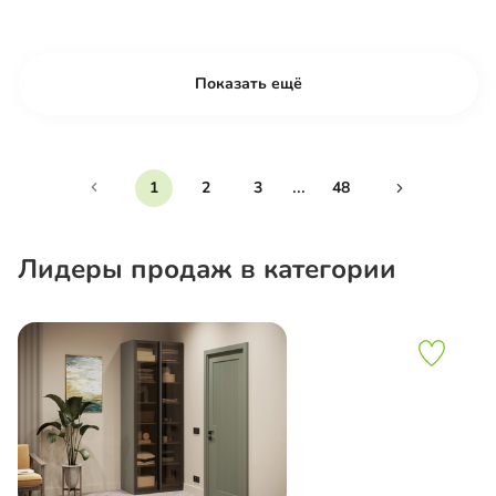
Показать ещё
...
1
2
3
48
Лидеры продаж в категории