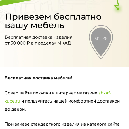
лаж
ка
етка
ф-гармошка
до
етный столик
менный стол
до
Бесплатная доставка мебели!
хожая
Совершайте покупки в интернет магазине
shkaf-
-купе угловой
kupe.ru
и пользуйтесь нашей комфортной доставкой
до
ина
до двери.
умба
При заказе стандартного изделия из каталога сайта