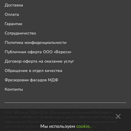
Доставка
Оплата
Гарантии
Сотрудничество
Политика конфиденциальности
Публичная оферта ООО «Вереск»
Договор-оферта на оказание услуг
Обращение в отдел качества
Фрезеровки фасадов МДФ
Контакты
ООО «Вереск», 2018-2026. Все ресурсы сайта www.shkaf-kupe.ru,
включая текстовую, графическую и видео информацию, структуру и
оформление страниц, защищены российскими и международными
Мы используем
cookie,
законами и соглашениями об охране авторских прав и