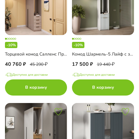
-10%
-10%
Торцевой комод Салленс Премиум с зеркалом и антресолью
Комод Шармель-5 Лайф с зеркалом
40 760
17 500
45 290
19 440
Доступно для доставки
Доступно для доставки
В корзину
В корзину