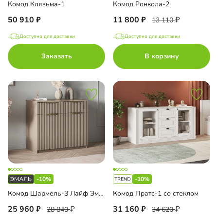
Комод Клязьма-1
Комод Ронкола-2
50 910
11 800
13 110
Доступно для доставки
Доступно для доставки
Заказать
В корзину
-10%
-10%
Комод Шармель-3 Лайф Эмаль
Комод Пратс-1 со стеклом
25 960
31 160
28 840
34 620