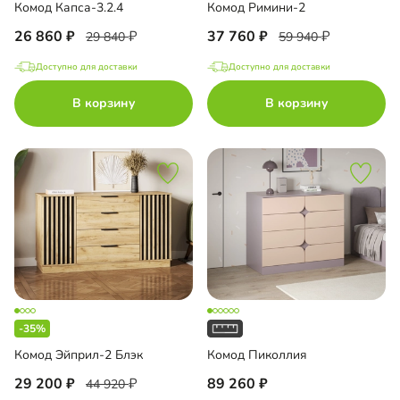
Комод Капса-3.2.4
Комод Римини-2
26 860
37 760
29 840
59 940
Доступно для доставки
Доступно для доставки
В корзину
В корзину
-35%
Комод Эйприл-2 Блэк
Комод Пиколлия
29 200
89 260
44 920