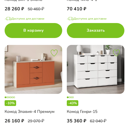
28 260
70 410
50 460
Доступно для доставки
Доступно для доставки
В корзину
Заказать
-10%
-43%
Комод Элавия-4 Премиум
Комод Генри-15
26 160
35 360
29 070
62 040