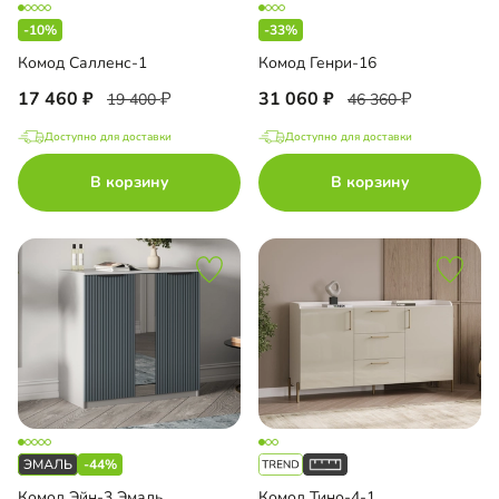
-10%
-33%
Комод Салленс-1
Комод Генри-16
17 460
31 060
19 400
46 360
Доступно для доставки
Доступно для доставки
В корзину
В корзину
-44%
Комод Эйн-3 Эмаль
Комод Тино-4-1