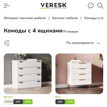
Интернет-магазин мебели
Каталог мебели
Комоды и тум
Комоды с 4 ящиками
78 товаров
По популярности
д
евой комод
-36%
-52%