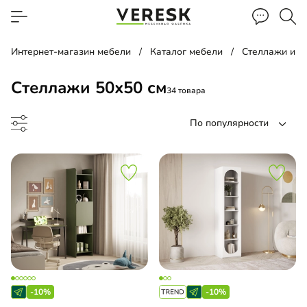
Интернет-магазин мебели
Каталог мебели
Стеллажи и п
Стеллажи 50х50 см
34 товара
По популярности
лаж
евой стеллаж
-10%
-10%