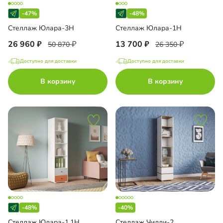
-47%
-48%
Стеллаж Юлара-3Н
Стеллаж Юлара-1Н
26 960
13 700
50 870
26 350
Доступно для доставки
Доступно для доставки
В корзину
В корзину
-48%
-40%
Стеллаж Юлара-1.1Н
Стеллаж Чилли-2