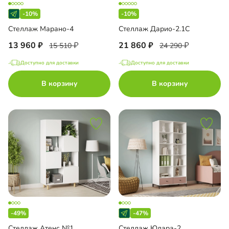
-10%
-10%
Стеллаж Марано-4
Стеллаж Дарио-2.1С
13 960
21 860
15 510
24 290
Доступно для доставки
Доступно для доставки
В корзину
В корзину
-49%
-47%
Стеллаж Атенс №1
Стеллаж Юлара-2