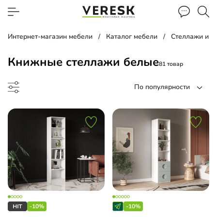
Интернет-магазин мебели
Каталог мебели
Стеллажи и п
Книжные стеллажи белые
81 товар
По популярности
лаж
льная библиотека
-10%
-10%
евой стеллаж