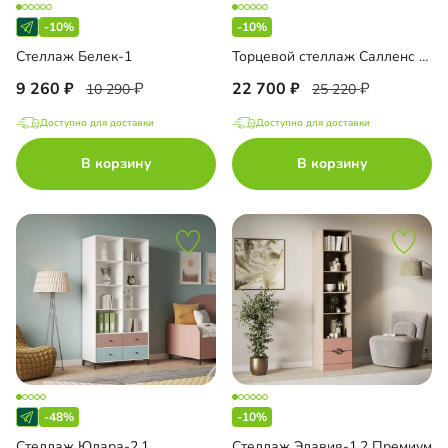
-10%
-10%
Стеллаж Белек-1
Торцевой стеллаж Салленс Премиум с полками
9 260
22 700
10 290
25 220
Доступно для доставки
Доступно для доставки
В корзину
В корзину
-48%
-10%
Стеллаж Юлара-2.1
Стеллаж Элавия-1.2 Премиум