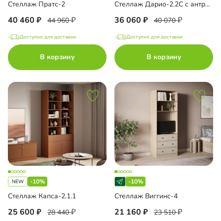
Стеллаж Пратс-2
Стеллаж Дарио-2.2С с антресолью
40 460
36 060
44 960
40 070
Доступно для доставки
Доступно для доставки
В корзину
В корзину
-10%
-10%
Стеллаж Капса-2.1.1
Стеллаж Виггинс-4
25 600
21 160
28 440
23 510