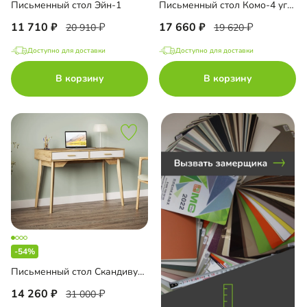
Письменный стол Эйн-1
Письменный стол Комо-4 угловой
11 710
17 660
20 910
19 620
Доступно для доставки
Доступно для доставки
до
В корзину
В корзину
до
до
-54%
до
Письменный стол Скандивуд-1
14 260
31 000