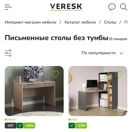
Интернет-магазин мебели
Каталог мебели
Столы
Пис
Письменные столы без тумбы
25 товаров
По популярности
менный стол
менный стол подвесной
-44%
-10%
чая зона