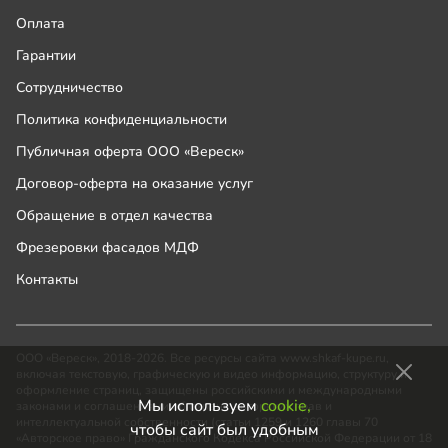
Оплата
Гарантии
Сотрудничество
Политика конфиденциальности
Публичная оферта ООО «Вереск»
Договор-оферта на оказание услуг
Обращение в отдел качества
Фрезеровки фасадов МДФ
Контакты
ООО «Вереск», 2018-2026. Все ресурсы сайта www.shkaf-kupe.ru,
включая текстовую, графическую и видео информацию, структуру и
оформление страниц, защищены российскими и международными
Мы используем
cookie,
законами и соглашениями об охране авторских прав и
интеллектуальной собственности (статьи 1259 и 1260 главы 70
чтобы сайт был удобным
«Авторское право» Гражданского Кодекса Российской Федерации от 18