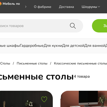
 Мебель по
О фабрике
Доставка
Шоурумы
 🎁🎁🎁 при
З
хал на номер
ные шкафы
Гардеробные
Для кухни
Для детской
Для ванной
льни
Столы
Письменные столы
Классические письменные столы
сьменные столы
4 товара