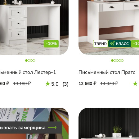
-10%
-1
ьменный стол Лестер-1
Письменный стол Пратс
260
19 180
5.0
(3)
12 660
14 070