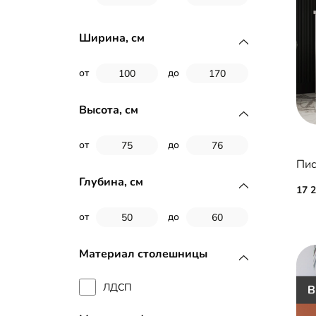
Ширина, см
от
до
Высота, см
от
до
Пис
Глубина, см
17 
от
до
Материал столешницы
ЛДСП