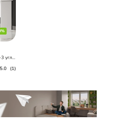
0%
Письменный стол Лестер-3 угловой
5.0
(1)