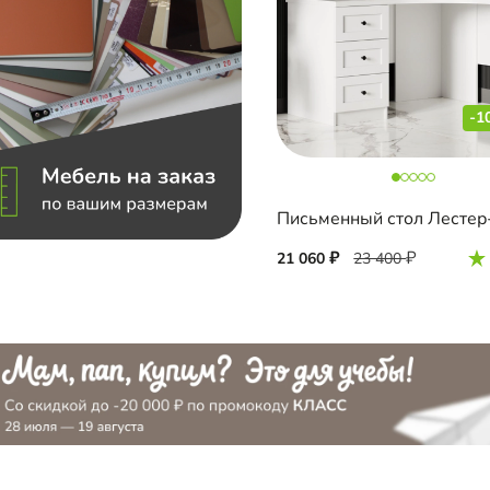
-1
21 060
23 400