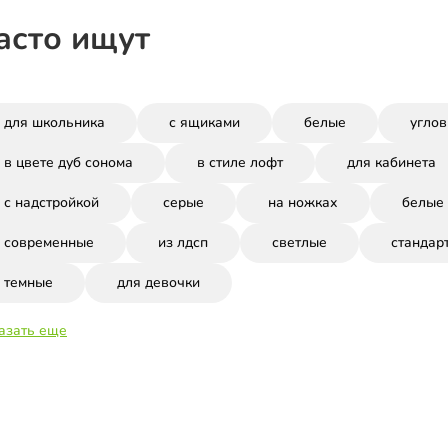
асто ищут
для школьника
с ящиками
белые
угло
в цвете дуб сонома
в стиле лофт
для кабинета
с надстройкой
серые
на ножках
белые
современные
из лдсп
светлые
стандар
темные
для девочки
азать еще