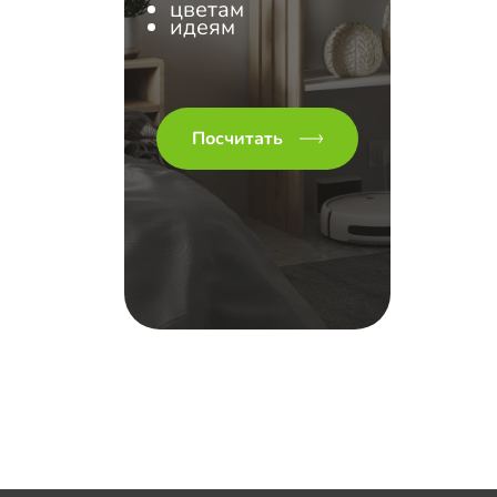
цветам
идеям
Посчитать