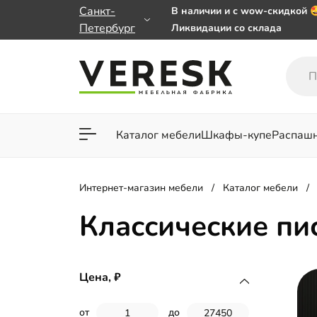
Санкт-
В наличии и с wow-скидкой 
Петербург
Ликвидации со склада
Мебель на заказ. Выбирайте
заказе от 50 000 ₽
Важно! Наш Whatsapp перее
+79101813475 💌
Каталог мебели
Шкафы-купе
Распаш
Для гостиной
Для спа
Интернет-магазин мебели
Каталог мебели
Классические пи
Цена,
от
до