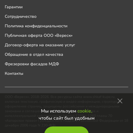
Гарантии
Сотрудничество
Политика конфиденциальности
Публичная оферта ООО «Вереск»
Договор-оферта на оказание услуг
Обращение в отдел качества
Фрезеровки фасадов МДФ
Контакты
ООО «Вереск», 2018-2026. Все ресурсы сайта www.shkaf-kupe.ru,
включая текстовую, графическую и видео информацию, структуру и
оформление страниц, защищены российскими и международными
Мы используем
cookie,
законами и соглашениями об охране авторских прав и
интеллектуальной собственности (статьи 1259 и 1260 главы 70
чтобы сайт был удобным
«Авторское право» Гражданского Кодекса Российской Федерации от 18
декабря 2006 года N 230-ФЗ).