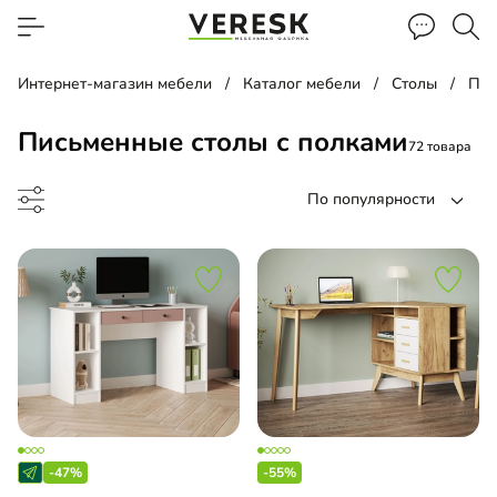
Интернет-магазин мебели
Каталог мебели
Столы
Пис
Письменные столы с полками
72 товара
По популярности
менный стол
менный стол подвесной
-47%
-55%
чая зона