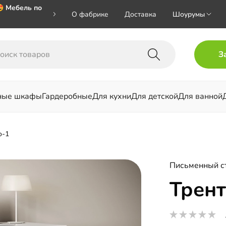
 Мебель по
О фабрике
Доставка
Шоурумы
 🎁🎁🎁 при
З
хал на номер
ные шкафы
Гардеробные
Для кухни
Для детской
Для ванной
льни
о-1
Письменный с
Трент