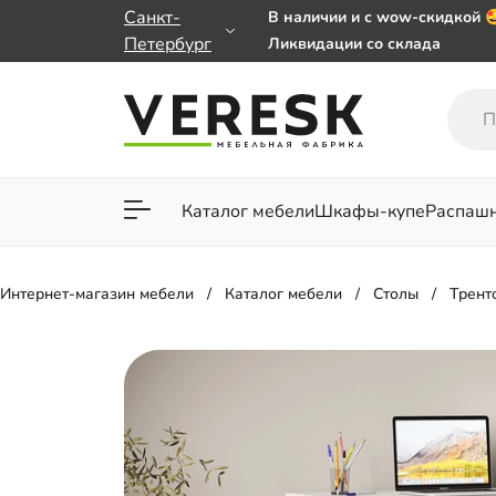
Санкт-
В наличии и с wow-скидкой 
Петербург
Ликвидации со склада
Мебель на заказ. Выбирайте
заказе от 50 000 ₽
Важно! Наш Whatsapp перее
+79101813475 💌
Каталог мебели
Шкафы-купе
Распаш
Для гостиной
Для спа
Интернет-магазин мебели
Каталог мебели
Столы
Трент