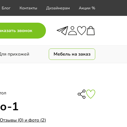
Блог
Контакты
Дизайнерам
Акции %
аказать звонок
Для прихожей
Мебель на заказ
тол
о-1
Отзывы (0) и фото (2)