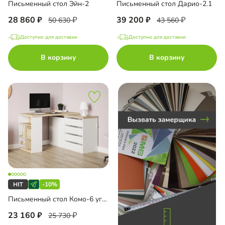
Письменный стол Эйн-2
Письменный стол Дарио-2.1
до
28 860
39 200
50 630
43 560
Доступно для доставки
Доступно для доставки
В корзину
В корзину
до
до
до
-10%
Письменный стол Комо-6 угловой
23 160
25 730