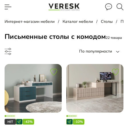
Интернет-магазин мебели
Каталог мебели
Столы
Пис
Письменные столы с комодом
22 товара
По популярности
менный стол
чая зона
-43%
-10%