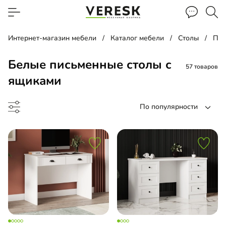
Интернет-магазин мебели
Каталог мебели
Столы
Пис
Белые письменные столы с
57 товаров
ящиками
По популярности
менный стол
менный стол подвесной