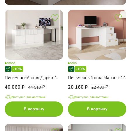
-10%
-10%
Письменный стол Дарио-1
Письменный стол Марано-1.1
40 060
20 160
44 510
22 400
Доступно для доставки
Доступно для доставки
В корзину
В корзину