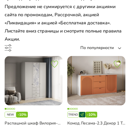
см
Предложение не суммируется с другими акциями
есная тумба
сайта по промокодам, Рассрочкой, акцией
см
есоль
«Ликвидация» и акцией «Бесплатная доставка».
м
Листайте вниз страницы и смотрите полные правила
льная стенка
Акции.
м
ашной шкаф угловой
По популярности
а Al Широкая Черная
чая зона
ало
ало на МДФ
П
ло
-10%
-10%
Распашной шкаф Вилория-3.3
Комод Лесама-2.3 Декор 1 Тип 1
с пленкой ПВХ