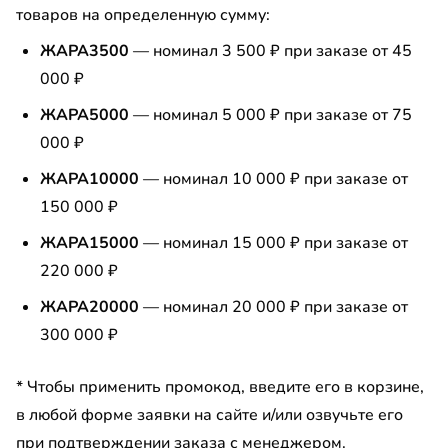
товаров на определенную сумму:
умба
ЖАРА3500
— номинал 3 500 ₽ при заказе от 45
льная гостиная
000 ₽
до
ашной шкаф
ЖАРА5000
— номинал 5 000 ₽ при заказе от 75
000 ₽
а для обуви
ЖАРА10000
— номинал 10 000 ₽ при заказе от
-прихожая
150 000 ₽
см
ЖАРА15000
— номинал 15 000 ₽ при заказе от
льная прихожая
220 000 ₽
см
льная библиотека
ЖАРА20000
— номинал 20 000 ₽ при заказе от
300 000 ₽
льная детская
см
т
* Чтобы применить промокод, введите его в корзине,
в любой форме заявки на сайте и/или озвучьте его
см
льная спальня
при подтверждении заказа с менеджером.