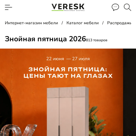
Интернет-магазин мебели
Каталог мебели
Распродажи, 
Знойная пятница 2026
813 товаров
ф-купе
д
ать
лаж