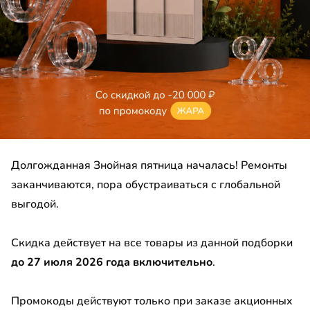
ка
лка
а прикроватная
до
а
ало
до
Долгожданная Знойная пятница началась! Ремонты
етка
заканчиваются, пора обустраиваться с глобальной
ф-гармошка
выгодой.
до
етный столик
Скидка действует на все товары из данной подборки
до 27 июля 2026 года включительно
.
менный стол
ина
до
Промокоды действуют только при заказе акционных