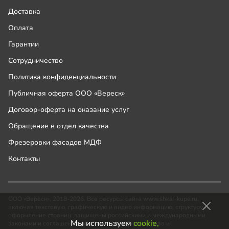
Доставка
Оплата
Гарантии
Сотрудничество
Политика конфиденциальности
Публичная оферта ООО «Вереск»
Договор-оферта на оказание услуг
Обращение в отдел качества
Фрезеровки фасадов МДФ
Контакты
ООО «Вереск», 2018-2026. Все ресурсы сайта www.shkaf-kupe.ru,
включая текстовую, графическую и видео информацию, структуру и
оформление страниц, защищены российскими и международными
Мы используем
cookie,
законами и соглашениями об охране авторских прав и