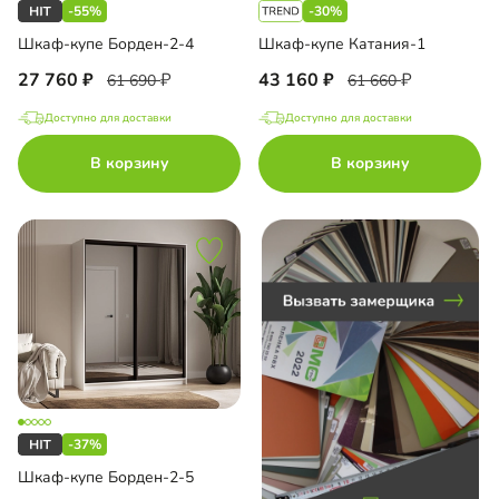
-55%
-30%
ный шкаф-купе
Шкаф-купе Борден-2-4
Шкаф-купе Катания-1
27 760
43 160
61 690
61 660
Доступно для доставки
Доступно для доставки
до
В корзину
В корзину
до
до
-37%
до
Шкаф-купе Борден-2-5