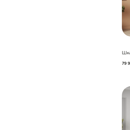
Шка
79 