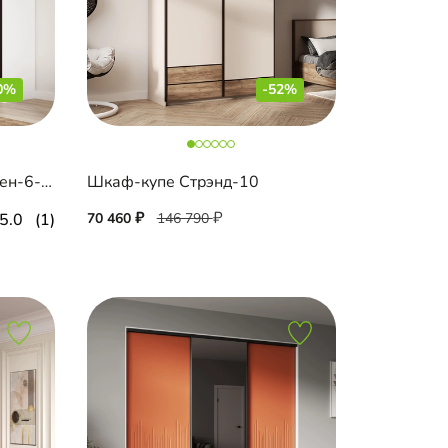
0%
-52%
Шкаф-купе угловой Борден-6-6 1600
Шкаф-купе Стрэнд-10
5.0
(1)
70 460
146 790