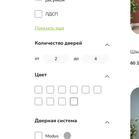
рисунком
ЛДСП
Показать еще
Стекло
МДФ с пленкой ПВХ
Количество дверей
Шка
МДФ с эмалью
от
до
60 
Стекло с пленкой Oracal
Цвет
Фотопечать
Зеркало с фацетом 10 мм
Дверная система
Modus