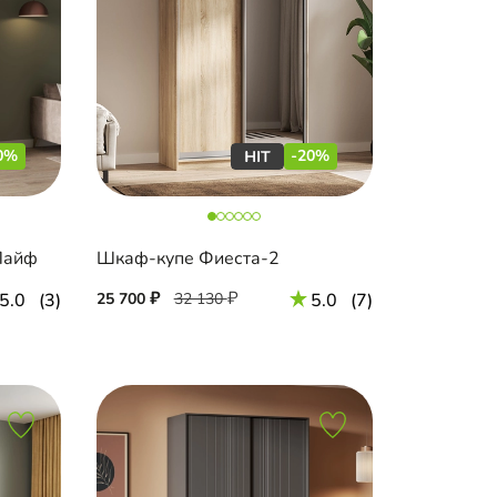
0%
-20%
Лайф
Шкаф-купе Фиеста-2
5.0
(3)
25 700
32 130
5.0
(7)