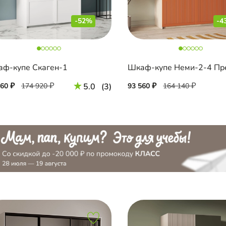
-52%
-4
ф-купе Скаген-1
Шкаф-купе Неми-2-4 Пр
960
174 920
5.0
(3)
93 560
164 140