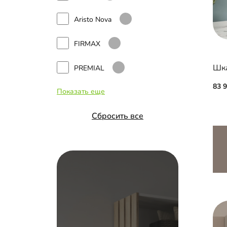
Aristo Nova
FIRMAX
Шка
PREMIAL
83 
Показать еще
INTEGRO
Сбросить все
Hettich Top Line
Versal
Альянс
Aristo 4 в 1