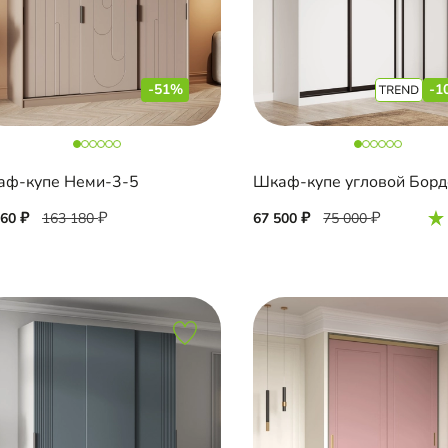
-51%
-1
ф-купе Неми-3-5
960
163 180
67 500
75 000