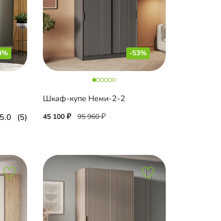
4%
-53%
Шкаф-купе Неми-2-2
5.0
(5)
45 100
95 960