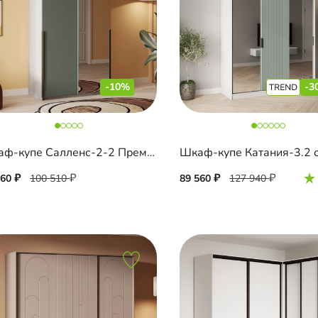
-10%
-3
Шкаф-купе Салленс-2-2 Премиум
460
100 510
89 560
127 940