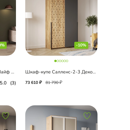
0%
-10%
Шкаф-купе Шармель-2 Лайф с зеркалом
Шкаф-купе Салленс-2-3 Декор 2
5.0
(3)
73 610
81 790