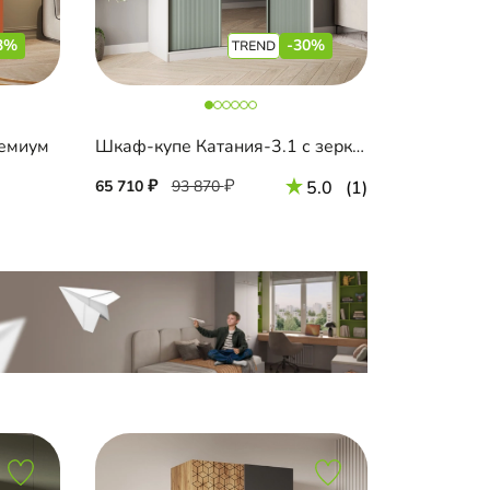
3%
-30%
емиум
Шкаф-купе Катания-3.1 с зеркалом
65 710
93 870
5.0
(1)