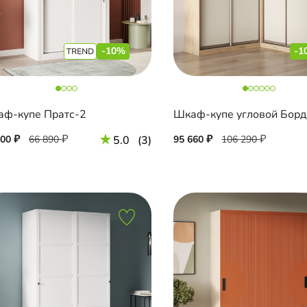
-10%
-1
ф-купе Пратс-2
200
66 890
5.0
(3)
95 660
106 290