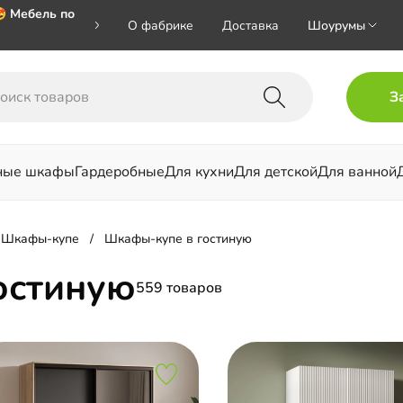
 Мебель по
О фабрике
Доставка
Шоурумы
 🎁🎁🎁 при
З
хал на номер
ные шкафы
Гардеробные
Для кухни
Для детской
Для ванной
льни
Шкафы-купе
Шкафы-купе в гостиную
остиную
559 товаров