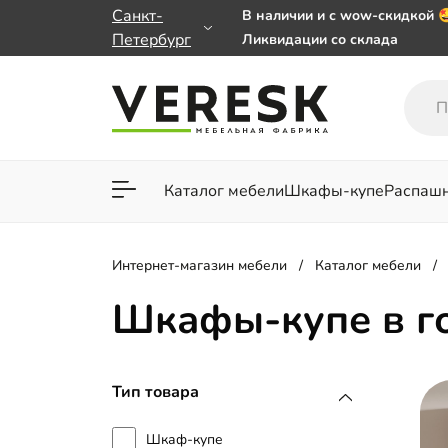
Санкт-
В наличии и с wow-скидкой 
Петербург
Ликвидации со склада
Мебель на заказ. Выбирайте
заказе от 50 000 ₽
Важно! Наш Whatsapp перее
+79101813475 💌
Каталог мебели
Шкафы-купе
Распаш
Для гостиной
Для спа
Интернет-магазин мебели
Каталог мебели
Шкафы-купе в г
Тип товара
Шкаф-купе