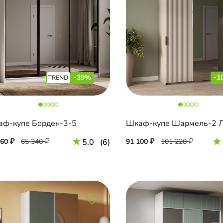
-39%
-1
ф-купе Борден-3-5
860
65 340
5.0
(6)
91 100
101 220