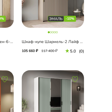
0%
-10%
Шкаф-купе угловой Борден-6-6 2200 Премиум
Шкаф-купе Шармель-2 Лайф Эмаль
105 660
117 400
5.0
(0)