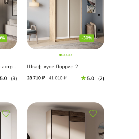
0%
-30%
Шкаф-купе Катания-3.2 с антресолью
Шкаф-купе Лоррис-2
5.0
(3)
28 710
41 010
5.0
(2)