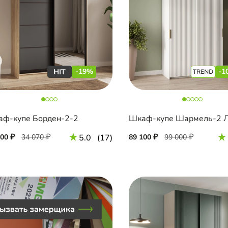
-19%
-1
ф-купе Борден-2-2
Шкаф-купе Шармель-2 
600
34 070
5.0
(17)
89 100
99 000