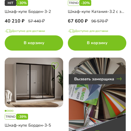
-30%
-30%
-купе встроенный
Шкаф-купе Борден-3-2
Шкаф-купе Катания-3.2 с зеркалом
и-купе
40 210
67 600
57 440
96 570
Доступно для доставки
Доступно для доставки
В корзину
В корзину
до
до
до
-39%
Шкаф-купе Борден-3-5