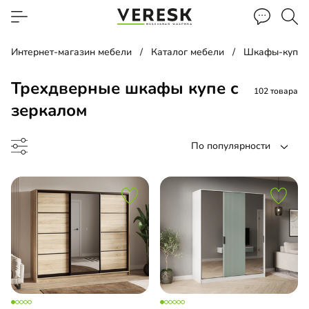
Интернет-магазин мебели
Каталог мебели
Шкафы-купе
Трехдверные шкафы купе с
102 товара
зеркалом
По популярности
ф-купе
-купе угловой