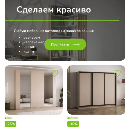
l
Сделаем красиво
нс
Любую мебель из каталога на заказ по вашим:
размерам
наполнению
Посчитать
цветам
идеям
-25%
-10%