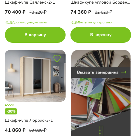
Шкаф-купе Салленс-2-1
Шкаф-купе угловой Борден-6-6 2200
ный шкаф-купе
70 400
74 360
78 220
82 620
и-купе
Доступно для доставки
Доступно для доставки
В корзину
В корзину
до
до
-30%
до
Шкаф-купе Лоррис-3-1
41 860
59 800