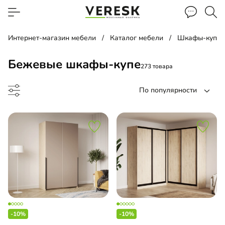
Интернет-магазин мебели
Каталог мебели
Шкафы-купе
Бежевые шкафы-купе
273 товара
По популярности
ф-купе
-купе угловой
-10%
-10%
-купе встроенный