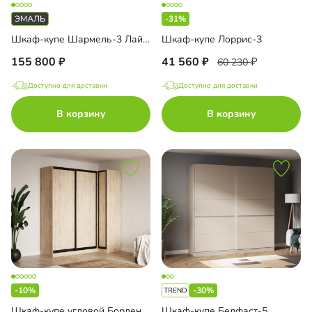
-31%
Шкаф-купе Шармель-3 Лайф Эмаль с зеркалом
Шкаф-купе Лоррис-3
155 800
41 560
60 230
Доступно для доставки
Доступно для доставки
В корзину
В корзину
-10%
-30%
Шкаф-купе угловой Борден-5-6 1000
Шкаф-купе Белфаст-5