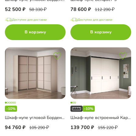
52 500
78 600
58 330
112 290
Доступно для доставки
Доступно для доставки
В корзину
В корзину
-10%
-10%
Шкаф-купе угловой Борден-6-4 2000 Премиум
Шкаф-купе встроенный Карини-3-6
94 760
139 700
105 290
155 220