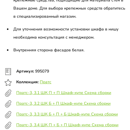
крепежные средства, подходящие для материала стен в
Вашем доме. Для выбора крепежных средств обратитесь
в специализированный магазин.
Для уточнения возможности установки шкафа в нишу
необходима консультация с менеджером.
Внутренняя сторона фасадов белая.
Артикул:
995079
Коллекция:
Пратс
Пратс-3, 3.1 ШК П + П Шкаф-купе Схема сборки
Пратс-3, 3.2 ШК Б + П Шкаф-купе Схема сборки
Пратс-3, 3.3 ШК Б + П + Б Шкаф-купе Схема сборки
Пратс-3, 3.4 ШК П + Б + П Шкаф-купе Схема сборки