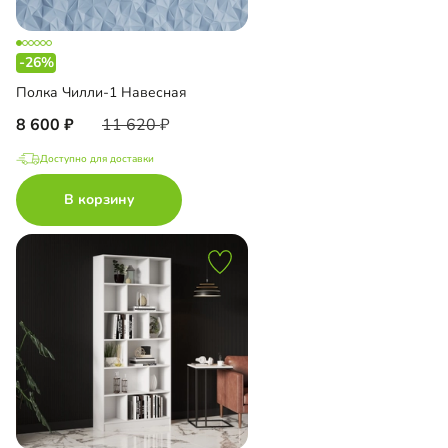
-26%
Полка Чилли-1 Навесная
8 600
11 620
Доступно для доставки
В корзину